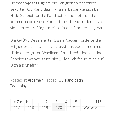
Hermann-Josef Pilgram die Fähigkeiten der frisch
gekürten OB-Kandidatin. Pilgram bedankte sich bei
Hilde Scheidt für die Kandidatur und betonte die
kommunalpolitische Kompetenz, die sie in den letzten
vier Jahren als Bürgermeisterin der Stadt erlangt hat.
Die GRÜNE Dezernentin Gisela Nacken forderte die
Mitglieder schließlich auf: „Lasst uns zusammen mit
Hilde einen guten Wahlkampf machen!“ Und zu Hilde
Scheidt gewandt, sagte sie: „Hilde, ich freue mich auf
Dich als Chefin!“
Posted in:
Allgemein
Tagged:
OB-Kandidatin
,
Teamplayerin
« Zurück
1
2
3
4
5
…
116
117
118
119
120
121
Weiter »