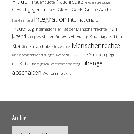
Frauen
Frauenrechte
Frauenquote
Friedenspreisträger
Gewalt gegen Frauen
Grüne Aachen
Global Goals
Integration
Internationaler
Hand in Hand
Frauentag
Iran
Internationaler Tag der Menschenrechte
Jugend
Kinderbetreuung
Kinder
Kindertagesstätten
Karlspreis
Menschenrechte
Kita
Klimaschutz
Kitas
Klimawandel
save me
Stricken gegen
Menschenrechtsverletzungen
Neonazis
Tihange
die Kälte
Städte gegen Todesstrafe
Städtetag
abschalten
Wollsammelaktion
Archiv
Archiv