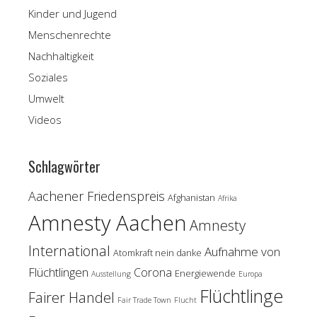
Kinder und Jugend
Menschenrechte
Nachhaltigkeit
Soziales
Umwelt
Videos
Schlagwörter
Aachener Friedenspreis
Afghanistan
Afrika
Amnesty Aachen
Amnesty
International
Aufnahme von
Atomkraft nein danke
Flüchtlingen
Corona
Energiewende
Ausstellung
Europa
Flüchtlinge
Fairer Handel
Fair Trade Town
Flucht