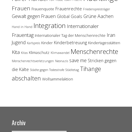
Frauen
Frauenrechte
Frauenquote
Friedenspreisträger
Gewalt gegen Frauen
Grüne Aachen
Global Goals
Integration
Internationaler
Hand in Hand
Frauentag
Iran
Internationaler Tag der Menschenrechte
Jugend
Kinderbetreuung
Kinder
Kindertagesstätten
Karlspreis
Menschenrechte
Kita
Klimaschutz
Kitas
Klimawandel
save me
Stricken gegen
Menschenrechtsverletzungen
Neonazis
Tihange
die Kälte
Städte gegen Todesstrafe
Städtetag
abschalten
Wollsammelaktion
Archiv