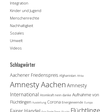
Integration
Kinder und Jugend
Menschenrechte
Nachhaltigkeit
Soziales
Umwelt
Videos
Schlagwörter
Aachener Friedenspreis
Afghanistan
Afrika
Amnesty Aachen
Amnesty
International
Aufnahme von
Atomkraft nein danke
Flüchtlingen
Corona
Energiewende
Ausstellung
Europa
Flüchtlinge
Fairer Handel
Fair Trade Town
Flucht