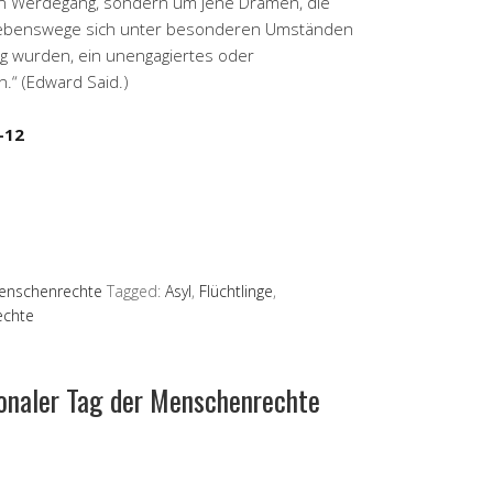
ren Werdegang, sondern um jene Dramen, die
 Lebenswege sich unter besonderen Umständen
 wurden, ein unengagiertes oder
.“ (Edward Said.)
-12
enschenrechte
Tagged:
Asyl
,
Flüchtlinge
,
echte
ionaler Tag der Menschenrechte