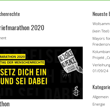
schenrechte
Neueste 
Wollsamme
 Briefmarathon 2020
(kein Titel)
ment
Mayors fo
Friedensn
Kolumbian
Projekt „C
Verleihun
01/09/24
Kategori
Allgemein
thon
Energie