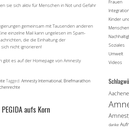
Frauen
n sie sich aktiv für Menschen in Not und Gefahr
Integratio
Kinder un
Regierungen gemeinsam mit Tausenden anderen
Menschen
ine einzelne Mail kann ungelesen im Spam-
Nachhaltig
chrichten, die die Einhaltung der
Soziales
ich nicht ignorieren!
Umwelt
n gibt es auf der Homepage von Amnesty
Videos
Schlagwö
hte
Tagged:
Amnesty International
,
Briefmarathon
schenrechte
Aachener
Amne
e PEGIDA aufs Korn
Amnesty
Auf
danke