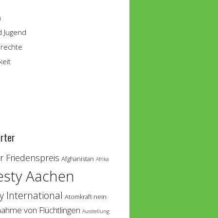
n
d Jugend
rechte
keit
rter
 Friedenspreis
Afghanistan
Afrika
sty Aachen
 International
Atomkraft nein
nahme von Flüchtlingen
Ausstellung