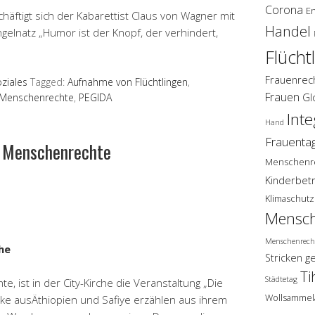
Corona
E
häftigt sich der Kabarettist Claus von Wagner mit
Handel
ngelnatz „Humor ist der Knopf, der verhindert,
Flücht
Frauenrec
ziales
Tagged:
Aufnahme von Flüchtlingen
,
Frauen
Gl
r Menschenrechte
,
PEGIDA
Inte
Hand
Frauenta
r Menschenrechte
Menschenr
Kinderbet
Klimaschutz
Mensch
Menschenrech
che
Stricken g
Ti
Städtetag
, ist in der City-Kirche die Veranstaltung „Die
Wollsammel
leke ausÄthiopien und Safiye erzählen aus ihrem