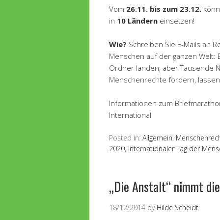
Vom
26.11. bis zum 23.12.
könne
in
10 Ländern
einsetzen!
Wie?
Schreiben Sie E-Mails an 
Menschen auf der ganzen Welt: E
Ordner landen, aber Tausende Na
Menschenrechte fordern, lassen s
Informationen zum Briefmaratho
International
Posted in:
Allgemein
,
Menschenrec
2020
,
Internationaler Tag der Men
„Die Anstalt“ nimmt di
18/12/2014
by
Hilde Scheidt