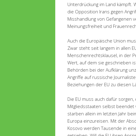
Unterdrückung im Land kämpft. W
die Opposition Irans gegen Angr
Misshandlung von Gefangenen ve
Meinungsfreiheit und Frauenrech
Auch die Europäische Union muss
Zwar steht seit langem in allen 
Menschenrechtsklausel, in der Pr
Wert, auf dem sie geschrieben is
Behörden bei der Aufklärung un
Angriffe auf russische Journali
Beziehungen der EU zu diesen L
Die EU muss auch dafür sorgen,
Mitgliedsstaaten selbst beendet
starben allein im letzten Jahr b
Europa einzureisen. Mit der Ab
Kosovo werden Tausende in eine
getrieben. Will die EU ihren Ans