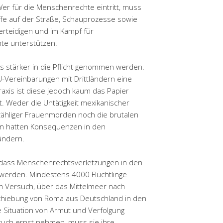
er für die Menschenrechte eintritt, muss
iffe auf der Straße, Schauprozesse sowie
rteidigen und im Kampf für
te unterstützen.
 stärker in die Pflicht genommen werden.
EU-Vereinbarungen mit Drittländern eine
axis ist diese jedoch kaum das Papier
t. Weder die Untätigkeit mexikanischer
zähliger Frauenmorden noch die brutalen
sten hatten Konsequenzen in den
ändern.
 dass Menschenrechtsverletzungen in den
 werden. Mindestens 4000 Flüchtlinge
eim Versuch, über das Mittelmeer nach
schiebung von Roma aus Deutschland in den
 Situation von Armut und Verfolgung
pruch ernst nehmen, muss sie ihre