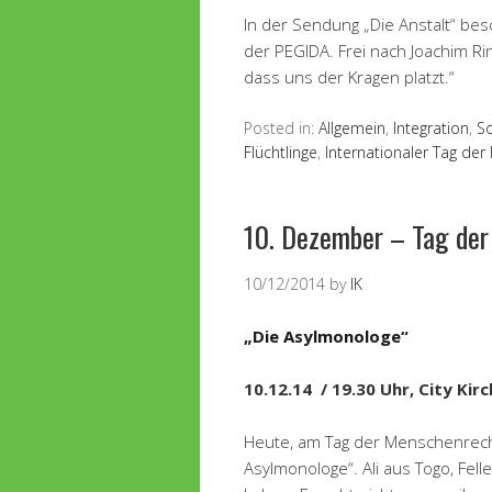
In der Sendung „Die Anstalt“ besc
der PEGIDA. Frei nach Joachim Ri
dass uns der Kragen platzt.“
Posted in:
Allgemein
,
Integration
,
So
Flüchtlinge
,
Internationaler Tag de
10. Dezember – Tag de
10/12/2014
by
IK
„Die Asylmonologe“
10.12.14 / 19.30 Uhr, City Kir
Heute, am Tag der Menschenrechte
Asylmonologe“. Ali aus Togo, Fel