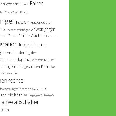
Fairer
nergiewende
Europa
Fair Trade Town
Flucht
linge
Frauen
Frauenquote
Gewalt gegen
hte
Friedenspreisträger
Grüne Aachen
obal Goals
Hand in
gration
Internationaler
g
Internationaler Tag der
Iran
Jugend
echte
Kinder
Karlspreis
Kita
reuung
Kindertagesstätten
Kitas
Klimawandel
enrechte
save me
tsverletzungen
Neonazis
egen die Kälte
Städte gegen Todesstrafe
hange abschalten
aktion