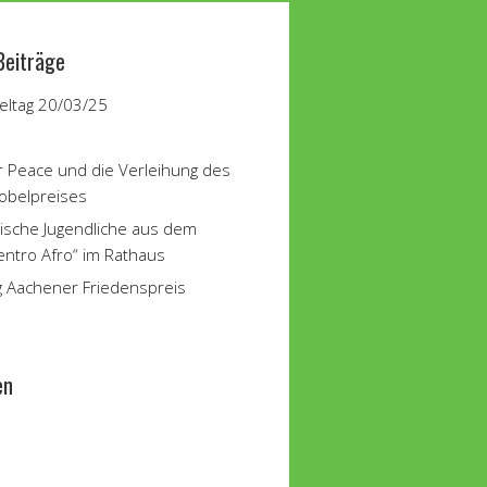
Beiträge
ltag 20/03/25
r Peace und die Verleihung des
obelpreises
ische Jugendliche aus dem
entro Afro“ im Rathaus
g Aachener Friedenspreis
en