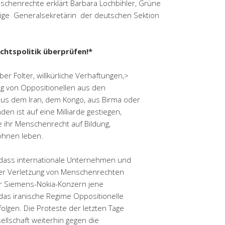
schenrechte erklärt Barbara Lochbihler, Grüne
ige Generalsekretärin der deutschen Sektion
chtspolitik überprüfen!*
ber Folter, willkürliche Verhaftungen,>
g von Oppositionellen aus den
 aus dem Iran, dem Kongo, aus Birma oder
en ist auf eine Milliarde gestiegen,
 ihr Menschenrecht auf Bildung,
ohnen leben.
 dass internationale Unternehmen und
der Verletzung von Menschenrechten
 der Siemens-Nokia-Konzern jene
as iranische Regime Oppositionelle
folgen. Die Proteste der letzten Tage
sellschaft weiterhin gegen die