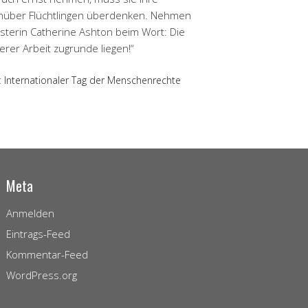
genüber Flüchtlingen überdenken. Nehmen
isterin Catherine Ashton beim Wort: Die
er Arbeit zugrunde liegen!“
:
Internationaler Tag der Menschenrechte
Meta
Anmelden
Eintrags-Feed
Kommentar-Feed
WordPress.org