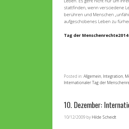
Leben. Es geht nicht nur um ih
stattfinden, wenn versciedene
berühren und Menschen „unfähig
aufgeschobenes Leben zu fürhen
Tag der Menschenrechte2014
Posted in:
Allgemein
,
Integration
,
M
Internationaler Tag der Menschenr
10. Dezember: Internat
10/12/2009
by
Hilde Scheidt