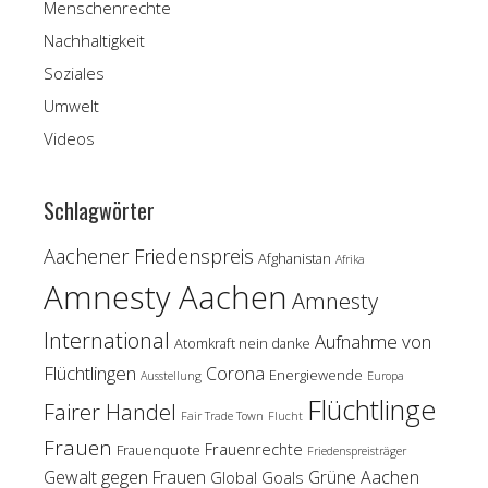
Menschenrechte
Nachhaltigkeit
Soziales
Umwelt
Videos
Schlagwörter
Aachener Friedenspreis
Afghanistan
Afrika
Amnesty Aachen
Amnesty
International
Aufnahme von
Atomkraft nein danke
Flüchtlingen
Corona
Energiewende
Ausstellung
Europa
Flüchtlinge
Fairer Handel
Fair Trade Town
Flucht
Frauen
Frauenrechte
Frauenquote
Friedenspreisträger
Gewalt gegen Frauen
Grüne Aachen
Global Goals