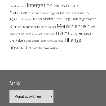
Integration
Internationaler
Hand in Hand
Frauentag
Iran
Internationaler Tag der Menschenrechte
Jugend
Kinderbetreuung
Kinder
Kindertagesstätten
Karlspreis
Menschenrechte
Kita
Klimaschutz
Kitas
Klimawandel
save me
Stricken gegen
Menschenrechtsverletzungen
Neonazis
Tihange
die Kälte
Städte gegen Todesstrafe
Städtetag
abschalten
Wollsammelaktion
Archiv
Archiv