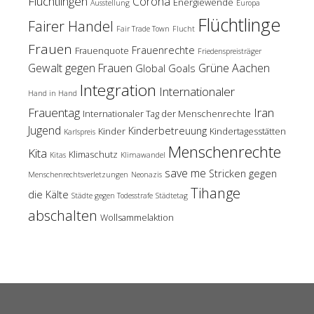
Flüchtlingen
Corona
Energiewende
Ausstellung
Europa
Flüchtlinge
Fairer Handel
Fair Trade Town
Flucht
Frauen
Frauenrechte
Frauenquote
Friedenspreisträger
Gewalt gegen Frauen
Grüne Aachen
Global Goals
Integration
Internationaler
Hand in Hand
Frauentag
Iran
Internationaler Tag der Menschenrechte
Jugend
Kinderbetreuung
Kinder
Kindertagesstätten
Karlspreis
Menschenrechte
Kita
Klimaschutz
Kitas
Klimawandel
save me
Stricken gegen
Menschenrechtsverletzungen
Neonazis
Tihange
die Kälte
Städte gegen Todesstrafe
Städtetag
abschalten
Wollsammelaktion