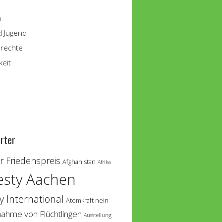
n
d Jugend
rechte
keit
rter
 Friedenspreis
Afghanistan
Afrika
sty Aachen
 International
Atomkraft nein
nahme von Flüchtlingen
Ausstellung