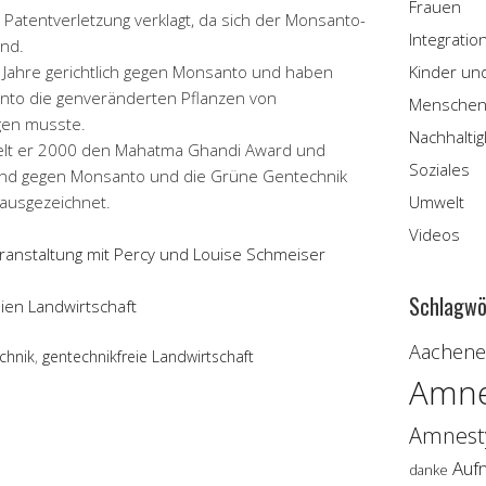
Frauen
atentverletzung verklagt, da sich der Monsanto-
Integratio
and.
e Jahre gerichtlich gegen Monsanto und haben
Kinder un
santo die genveränderten Pflanzen von
Menschen
gen musste.
Nachhaltig
ielt er 2000 den Mahatma Ghandi Award und
Soziales
and gegen Monsanto und die Grüne Gentechnik
 ausgezeichnet.
Umwelt
Videos
anstaltung mit Percy und Louise Schmeiser
Schlagwö
ien Landwirtschaft
Aachener
chnik
,
gentechnikfreie Landwirtschaft
Amne
Amnesty
Auf
danke