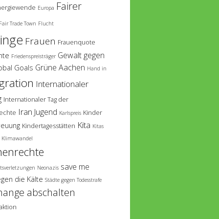
Fairer
nergiewende
Europa
Fair Trade Town
Flucht
linge
Frauen
Frauenquote
Gewalt gegen
hte
Friedenspreisträger
Grüne Aachen
obal Goals
Hand in
gration
Internationaler
g
Internationaler Tag der
Iran
Jugend
echte
Kinder
Karlspreis
Kita
reuung
Kindertagesstätten
Kitas
Klimawandel
enrechte
save me
tsverletzungen
Neonazis
egen die Kälte
Städte gegen Todesstrafe
hange abschalten
aktion