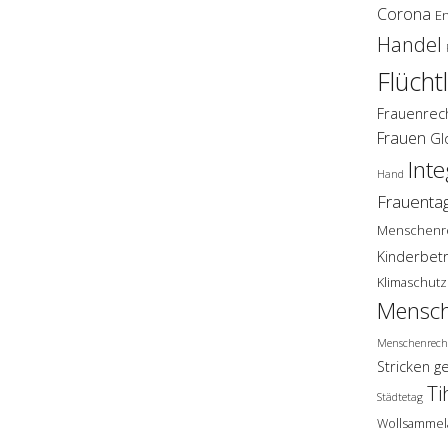
Corona
E
Handel
Flücht
Frauenrec
Frauen
Gl
Inte
Hand
Frauenta
Menschenr
Kinderbet
Klimaschutz
Mensch
Menschenrech
Stricken g
Ti
Städtetag
Wollsammel