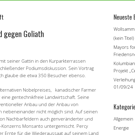
ft
Neueste 
Wollsamme
d gegen Goliath
(kein Titel)
Mayors fo
Friedensn
it seiner Gattin in den Kurparkterrassen
Kolumbian
chließender Podiumsdiskussion. Sein Vortrag
Projekt „C
ich glaube die etwa 350 Besucher ebenso.
Verleihun
01/09/24
Alternativen Nobelpreises, kanadischer Farmer
 eine gentechnikfreie Landwirtschaft. Seine
nventioneller Anbau und der Anbau von
Kategori
n nebeneinander nicht möglich sind. Auf seinen
 von Nachbarfeldern auch genveränderter und
Allgemein
e-Konzerns Monsanto untergemischt. Percy
Energie
ner Ernte für die Wiederaussaat auf seinem Land