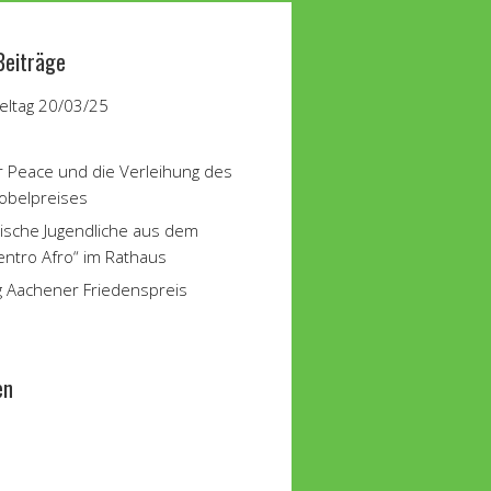
Beiträge
ltag 20/03/25
r Peace und die Verleihung des
obelpreises
ische Jugendliche aus dem
entro Afro“ im Rathaus
g Aachener Friedenspreis
en