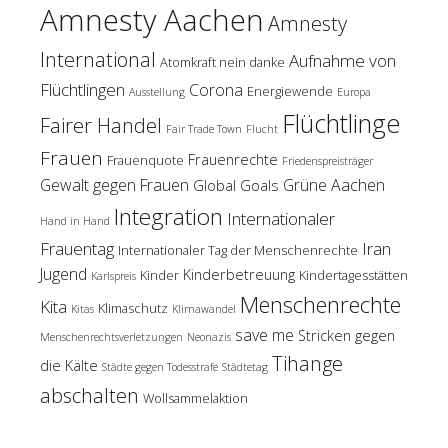
Amnesty Aachen
Amnesty
International
Aufnahme von
Atomkraft nein danke
Flüchtlingen
Corona
Energiewende
Ausstellung
Europa
Flüchtlinge
Fairer Handel
Fair Trade Town
Flucht
Frauen
Frauenrechte
Frauenquote
Friedenspreisträger
Gewalt gegen Frauen
Grüne Aachen
Global Goals
Integration
Internationaler
Hand in Hand
Frauentag
Iran
Internationaler Tag der Menschenrechte
Jugend
Kinderbetreuung
Kinder
Kindertagesstätten
Karlspreis
Menschenrechte
Kita
Klimaschutz
Kitas
Klimawandel
save me
Stricken gegen
Menschenrechtsverletzungen
Neonazis
Tihange
die Kälte
Städte gegen Todesstrafe
Städtetag
abschalten
Wollsammelaktion