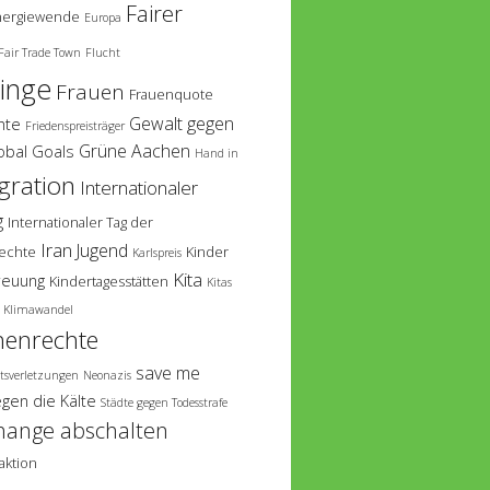
Fairer
nergiewende
Europa
Fair Trade Town
Flucht
linge
Frauen
Frauenquote
Gewalt gegen
hte
Friedenspreisträger
Grüne Aachen
obal Goals
Hand in
gration
Internationaler
g
Internationaler Tag der
Iran
Jugend
echte
Kinder
Karlspreis
Kita
reuung
Kindertagesstätten
Kitas
Klimawandel
enrechte
save me
tsverletzungen
Neonazis
egen die Kälte
Städte gegen Todesstrafe
hange abschalten
aktion