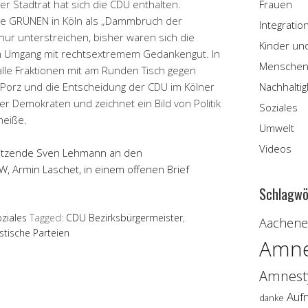
r Stadtrat hat sich die CDU enthalten.
Frauen
ie GRÜNEN in Köln als „Dammbruch der
Integratio
s nur unterstreichen, bisher waren sich die
Kinder un
im Umgang mit rechtsextremem Gedankengut. In
Menschen
 alle Fraktionen mit am Runden Tisch gegen
n-Porz und die Entscheidung der CDU im Kölner
Nachhaltig
ller Demokraten und zeichnet ein Bild von Politik
Soziales
heiße.
Umwelt
Videos
itzende Sven Lehmann an den
 Armin Laschet, in einem offenen Brief
Schlagwö
ziales
Tagged:
CDU Bezirksbürgermeister
,
Aachener
stische Parteien
Amne
Amnesty
Auf
danke