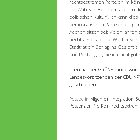
rechtsextremen Parteien im Kölne
Die Wahl van Benthems sehen d
politischen Kultur“. Ich kann die
demokratischen Parteien einig 
Aachen sitzen seit vielen Jahren
Rechts. So ist diese Wahl in Köl
Stadtrat ein Schlag ins Gesicht a
und Postengier, die ich nicht gut 
Dazu hat der GRÜNE Landesvors
Landesvorsitzenden der CDU NRW,
geschrieben …….
Posted in:
Allgemein
,
Integration
,
So
Postengier
,
Pro Köln
,
rechtsextremi