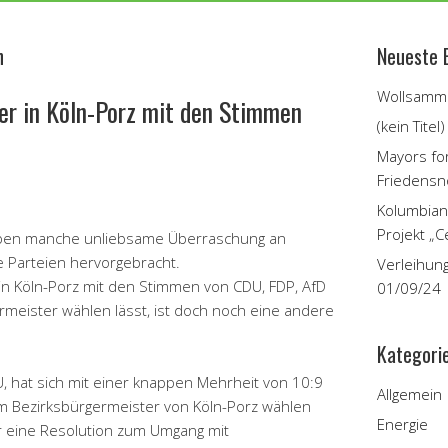
n
Neueste 
Wollsamme
r in Köln-Porz mit den Stimmen
(kein Titel)
Mayors fo
Friedensn
Kolumbian
Projekt „C
ben manche unliebsame Überraschung an
 Parteien hervorgebracht.
Verleihun
r in Köln-Porz mit den Stimmen von CDU, FDP, AfD
01/09/24
rmeister wählen lässt, ist doch noch eine andere
Kategori
 hat sich mit einer knappen Mehrheit von 10:9
Allgemein
 Bezirksbürgermeister von Köln-Porz wählen
Energie
r eine Resolution zum Umgang mit