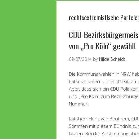
rechtsextremistische Parteie
CDU-Bezirksbürgermeise
von „Pro Köln“ gewählt
09/07/2014
by
Hilde Scheidt
Die Kommunalwahlen in NRW ha
Ratsmandaten für rechtsextreme
Aber, dass sich ein CDU Politike
und „Pro Köln“ zum Bezirksbürge
Nummer.
Ratsherr Henk van Benthem, CDU,
Stimmen mit diesem Bündnis zum
lassen. Bei der Abstimmung übe