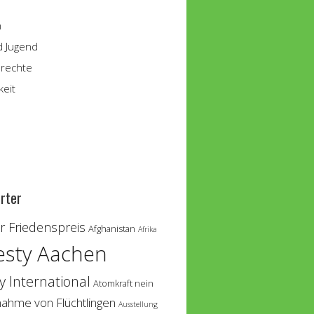
n
d Jugend
rechte
keit
rter
 Friedenspreis
Afghanistan
Afrika
sty Aachen
 International
Atomkraft nein
nahme von Flüchtlingen
Ausstellung