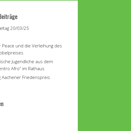
Beiträge
ltag 20/03/25
r Peace und die Verleihung des
obelpreises
ische Jugendliche aus dem
entro Afro“ im Rathaus
g Aachener Friedenspreis
en