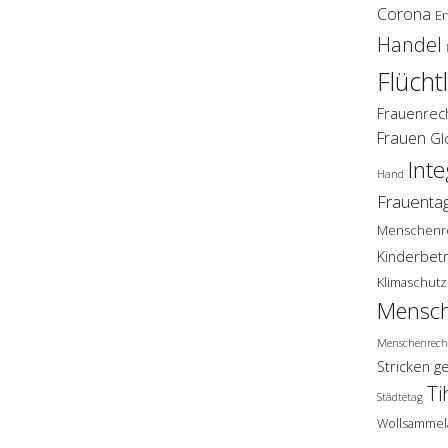
Corona
E
Handel
Flücht
Frauenrec
Frauen
Gl
Inte
Hand
Frauenta
Menschenr
Kinderbet
Klimaschutz
Mensch
Menschenrech
Stricken g
Ti
Städtetag
Wollsammel