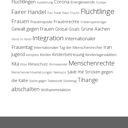
Flüchtlingen
Corona
Energiewende
Ausstellung
Europa
Flüchtlinge
Fairer Handel
Fair Trade Town
Flucht
Frauen
Frauenrechte
Frauenquote
Friedenspreisträger
Gewalt gegen Frauen
Grüne Aachen
Global Goals
Integration
Internationaler
Hand in Hand
Frauentag
Iran
Internationaler Tag der Menschenrechte
Jugend
Kinderbetreuung
Kinder
Kindertagesstätten
Karlspreis
Menschenrechte
Kita
Klimaschutz
Kitas
Klimawandel
save me
Stricken gegen
Menschenrechtsverletzungen
Neonazis
Tihange
die Kälte
Städte gegen Todesstrafe
Städtetag
abschalten
Wollsammelaktion