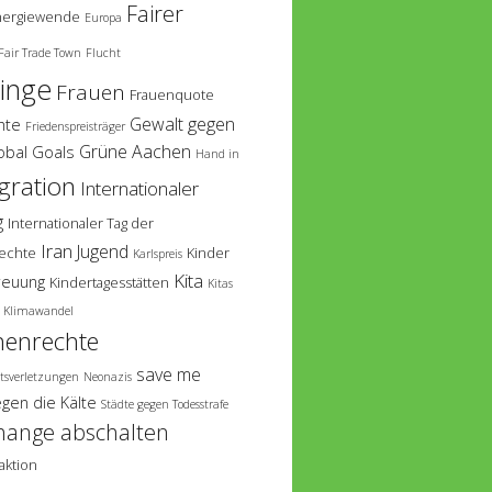
Fairer
nergiewende
Europa
Fair Trade Town
Flucht
linge
Frauen
Frauenquote
Gewalt gegen
hte
Friedenspreisträger
Grüne Aachen
obal Goals
Hand in
gration
Internationaler
g
Internationaler Tag der
Iran
Jugend
echte
Kinder
Karlspreis
Kita
reuung
Kindertagesstätten
Kitas
Klimawandel
enrechte
save me
tsverletzungen
Neonazis
egen die Kälte
Städte gegen Todesstrafe
hange abschalten
aktion