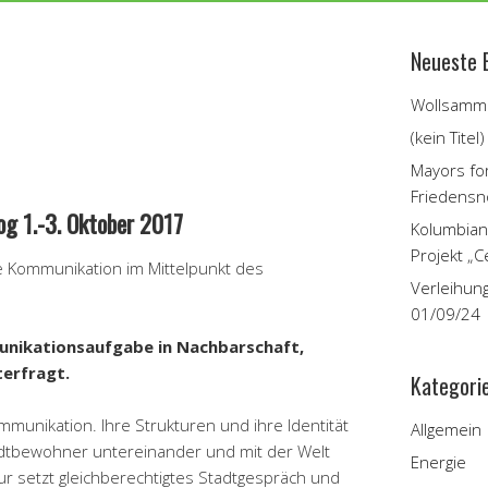
Neueste 
Wollsamme
(kein Titel)
Mayors fo
Friedensn
og 1.-3. Oktober 2017
Kolumbian
Projekt „C
he Kommunikation im Mittelpunkt des
Verleihun
01/09/24
unikationsaufgabe in Nachbarschaft,
terfragt.
Kategori
munikation. Ihre Strukturen und ihre Identität
Allgemein
dtbewohner untereinander und mit der Welt
Energie
ur setzt gleichberechtigtes Stadtgespräch und