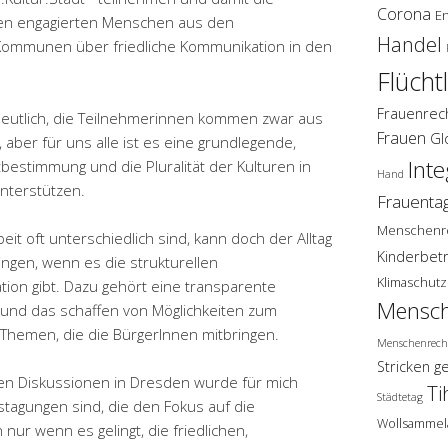
Corona
E
len engagierten Menschen aus den
Handel
Kommunen über friedliche Kommunikation in den
Flücht
Frauenrec
eutlich, die Teilnehmerinnen kommen zwar aus
Frauen
Gl
ber für uns alle ist es eine grundlegende,
Inte
tbestimmung und die Pluralität der Kulturen in
Hand
nterstützen.
Frauenta
Menschenr
it oft unterschiedlich sind, kann doch der Alltag
Kinderbet
lingen, wenn es die strukturellen
Klimaschutz
on gibt. Dazu gehört eine transparente
Mensch
ik und das schaffen von Möglichkeiten zum
 Themen, die die BürgerInnen mitbringen.
Menschenrech
Stricken g
igen Diskussionen in Dresden wurde für mich
Ti
Städtetag
lstagungen sind, die den Fokus auf die
Wollsammel
nur wenn es gelingt, die friedlichen,