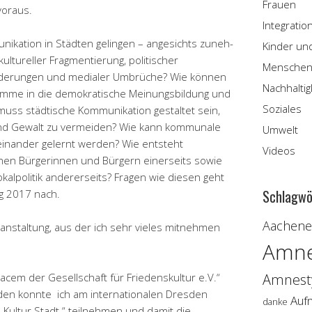
Frauen
voraus.
Integratio
nikation in Städten gelingen – angesichts zuneh­
Kinder un
ultureller Fragmentierung, politischer
Menschen
rderungen und medialer Umbrüche? Wie können
Nachhaltig
timme in die demokratische Meinungsbildung und
Soziales
muss städtische Kommunikation gestaltet sein,
und Gewalt zu vermeiden? Wie kann kommunale
Umwelt
einander gelernt werden? Wie entsteht
Videos
hen Bürgerinnen und Bürgern einerseits sowie
alpolitik andererseits? Fragen wie diesen geht
Schlagwö
og 2017 nach.
Aachener
nstaltung, aus der ich sehr vieles mitnehmen
Amne
cem der Gesellschaft für Friedenskultur e.V.“
Amnesty
den konnte
ich am internationalen Dresden
Auf
danke
Kultur.Stadt “ teilnehmen und damit die