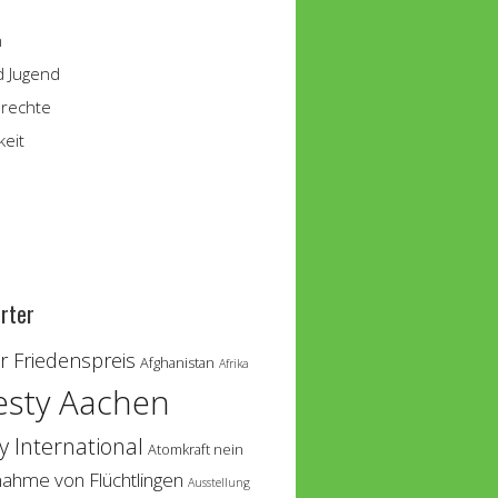
n
d Jugend
rechte
keit
rter
 Friedenspreis
Afghanistan
Afrika
sty Aachen
 International
Atomkraft nein
nahme von Flüchtlingen
Ausstellung