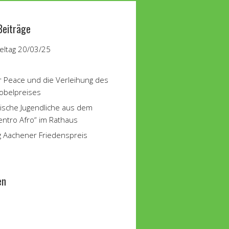
Beiträge
ltag 20/03/25
r Peace und die Verleihung des
obelpreises
ische Jugendliche aus dem
entro Afro“ im Rathaus
g Aachener Friedenspreis
en