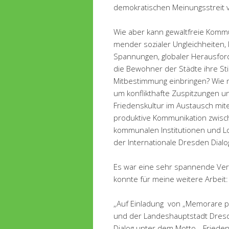
demokratischen Meinungsstreit 
Wie aber kann gewaltfreie Kommu
mender sozialer Ungleichheiten, k
Spannungen, globaler Herausfo
die Bewohner der Städte ihre S
Mitbestimmung ein­bringen? Wie 
um konflikthafte Zuspitzungen 
Friedenskultur im Austausch mit
produktive Kommunikation zwisc
kommunalen Institutionen und Lok
der Internationale Dresden Dial
Es war eine sehr spannende Vera
konnte für meine weitere Arbeit:
„Auf Einladung
von „Memorare pa
und der Landeshauptstadt Dres
Dialog unter dem Motto „Frieden.