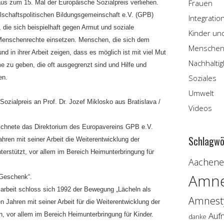
Frauen
s zum 15. Mal der Europäische Sozialpreis verliehen.
lschaftspolitischen Bildungsgemeinschaft e.V. (GPB)
Integratio
 die sich beispielhaft gegen Armut und soziale
Kinder un
Menschenrechte einsetzen. Menschen, die sich dem
Menschen
nd in ihrer Arbeit zeigen, dass es möglich ist mit viel Mut
Nachhaltig
zu geben, die oft ausgegrenzt sind und Hilfe und
Soziales
en.
Umwelt
ozialpreis an Prof. Dr. Jozef Miklosko aus Bratislava /
Videos
zeichnete das Direktorium des Europavereins GPB e.V.
Schlagwö
Jahren mit seiner Arbeit die Weiterentwicklung der
nterstützt, vor allem im Bereich Heimunterbringung für
Aachener
Amne
 Geschenk“.
larbeit schloss sich 1992 der Bewegung „Lächeln als
Amnesty
n Jahren mit seiner Arbeit für die Weiterentwicklung der
Auf
n, vor allem im Bereich Heimunterbringung für Kinder.
danke