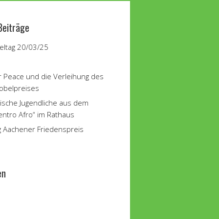
Beiträge
ltag 20/03/25
r Peace und die Verleihung des
obelpreises
ische Jugendliche aus dem
entro Afro“ im Rathaus
g Aachener Friedenspreis
en