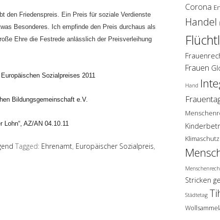
Corona
E
bt den Friedenspreis. Ein Preis für soziale Verdienste
Handel
twas Besonderes. Ich empfinde den Preis durchaus als
Flücht
große Ehre die Festrede anlässlich der Preisverleihung
Frauenrec
Frauen
Gl
s Europäischen Sozialpreises 2011
Inte
Hand
Frauenta
chen Bildungsgemeinschaft e.V.
Menschenr
er Lohn“, AZ/AN 04.10.11
Kinderbet
Klimaschutz
gend
Tagged:
Ehrenamt
,
Europäischer Sozialpreis
,
Mensch
Menschenrech
Stricken g
Ti
Städtetag
Wollsammel