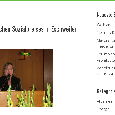
Neueste 
Wollsamme
chen Sozialpreises in Eschweiler
(kein Titel)
Mayors fo
Friedensn
Kolumbian
Projekt „C
Verleihun
01/09/24
Kategori
Allgemein
Energie