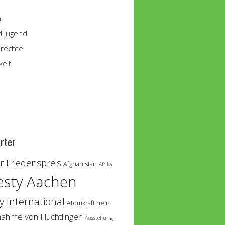
n
d Jugend
rechte
keit
rter
 Friedenspreis
Afghanistan
Afrika
sty Aachen
 International
Atomkraft nein
nahme von Flüchtlingen
Ausstellung