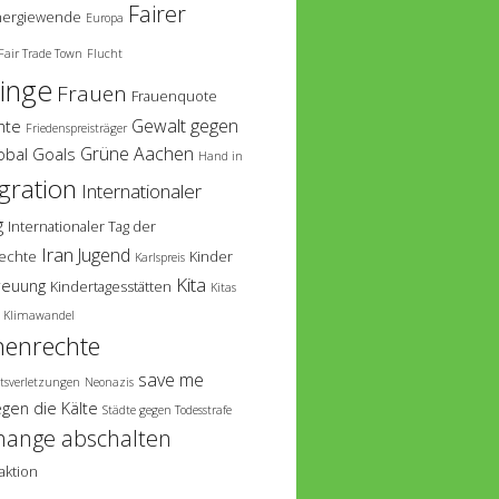
Fairer
nergiewende
Europa
Fair Trade Town
Flucht
linge
Frauen
Frauenquote
Gewalt gegen
hte
Friedenspreisträger
Grüne Aachen
obal Goals
Hand in
gration
Internationaler
g
Internationaler Tag der
Iran
Jugend
echte
Kinder
Karlspreis
Kita
reuung
Kindertagesstätten
Kitas
Klimawandel
enrechte
save me
tsverletzungen
Neonazis
egen die Kälte
Städte gegen Todesstrafe
hange abschalten
aktion