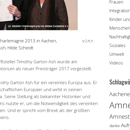
Frauen
Integratio
Kinder un
Menschen
Nachhaltig
ille Charlemagne 2013 in Aachen, v.l.n.r.
Soziales
sh, Hilde Scheidt
Umwelt
riftsteller Timothy Garton Ash wurde am
Videos
orium als neuer Preisträger 2017 vorgestellt.
Schlagwö
imothy Garton Ash für ein vereintes Europa aus. Er
nschaftlichen Europäer und wirbt in seinen
Aachener
a. Seine Stellung als bekannter Historiker und
Amne
s nutzte er, um die Notwendigkeit des vereinten
n. Und er spricht vom Brexit als der größten
Amnesty
bens.
Auf
danke