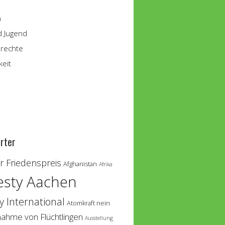
n
d Jugend
rechte
keit
rter
 Friedenspreis
Afghanistan
Afrika
sty Aachen
 International
Atomkraft nein
nahme von Flüchtlingen
Ausstellung