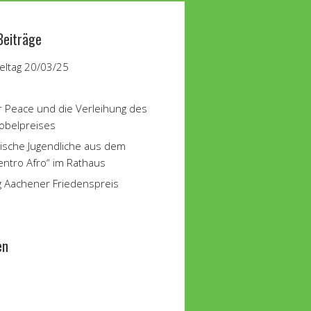
Beiträge
ltag 20/03/25
r Peace und die Verleihung des
obelpreises
ische Jugendliche aus dem
entro Afro“ im Rathaus
g Aachener Friedenspreis
en