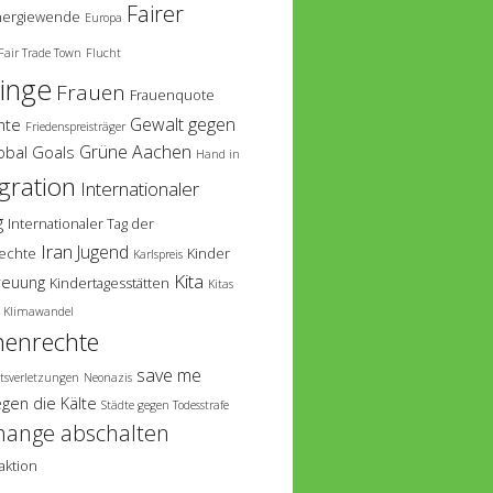
Fairer
nergiewende
Europa
Fair Trade Town
Flucht
linge
Frauen
Frauenquote
Gewalt gegen
hte
Friedenspreisträger
Grüne Aachen
obal Goals
Hand in
gration
Internationaler
g
Internationaler Tag der
Iran
Jugend
echte
Kinder
Karlspreis
Kita
reuung
Kindertagesstätten
Kitas
Klimawandel
enrechte
save me
tsverletzungen
Neonazis
egen die Kälte
Städte gegen Todesstrafe
hange abschalten
aktion