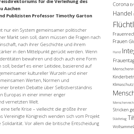
eisdirektoriums für die Verleihung des
Corona
E
zu Aachen
Handel
und Publizisten Professor Timothy Garton
Flücht
t nur ein System gemeinsamer politischer
Frauenrec
mer Markt sein soll, dann müssen die Fragen nach
Frauen
Gl
nschaft, nach ihrer Geschichte und ihrem
Inte
ärker in den Mittelpunkt gerückt werden. Wenn
Hand
e Identitäten bewahren und doch auch eine Form
Frauenta
soll, bedarf es einer Leitidee, basierend auf
Menschenr
meinsamer kultureller Wurzeln und einer
Kinderbet
gemeinsamen Werten, Normen und
Klimaschutz
iner breiten Debatte über Selbstverständnis
Mensch
ten Europas in einer immer enger
 vernetzten Welt.
Menschenrech
ne tiefe Krise – vielleicht die größte ihrer
Stricken g
as Vereinigte Königreich wenden sich vom Projekt
Ti
Städtetag
Solidarität. Vor allem die britische Entscheidung
Wollsammel