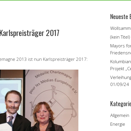
Neueste 
Wollsamme
Karlspreisträger 2017
(kein Titel)
Mayors fo
Friedensn
emagne 2013 ist nun Karlspreisträger 2017:
Kolumbian
Projekt „C
Verleihun
01/09/24
Kategori
Allgemein
Energie