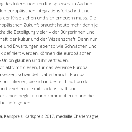
ung des Internationalen Karlspreises zu Aachen
den europäischen Integrationsfortschritt und
s der Krise ziehen und sich erneuern muss. Die
ropäischen Zukunft braucht heute mehr denn je
ht die Beteiligung vieler – der Bürgerinnen und
schaft, der Kultur und der Wissenschaft. Denn nur
iele und Erwartungen ebenso wie Schwächen und
k definiert werden, können die europäischen
e Union glauben und ihr vertrauen.
sich aktiv mit diesen, für das Vereinte Europa
rsetzen, schwindet. Dabei braucht Europa
lichkeiten, die sich in bester Tradition der
ion beziehen, die mit Leidenschaft und
 der Union begleiten und kommentieren und die
he Tiefe geben. …
a
,
Karlspreis
,
Karlspreis 2017
,
medaille Charlemagne
,