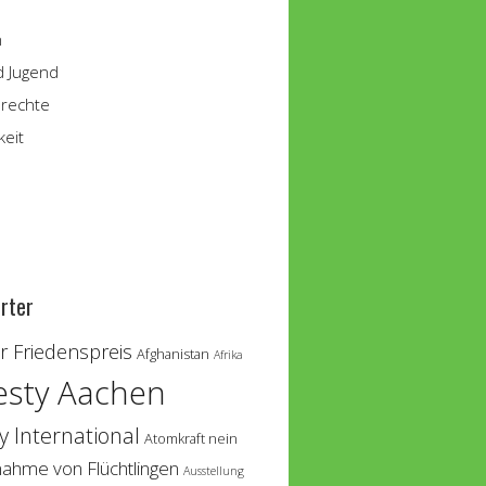
n
d Jugend
rechte
keit
rter
 Friedenspreis
Afghanistan
Afrika
sty Aachen
 International
Atomkraft nein
nahme von Flüchtlingen
Ausstellung