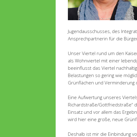
Jugendausschusses, des Integrat
Ansprechpartnerin für die Bürge
Unser Viertel rund um den Kaiserpl
als Wohnviertel mit einer lebend
beeinflusst das Viertel nachhalti
Belastungen so gering wie möglic
Grünflächen und Verminderung 
Eine Aufwertung unseres Viertels 
Richardstraße/Gottfriedstraße“ 
Einsatz und vor allem das Ergebn
wird hier eine große, neue Grün
Deshalb ist mir die Einbindung v