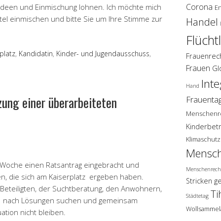
Corona
ss Ideen und Einmischung lohnen. Ich möchte mich
E
tel einmischen und bitte Sie um Ihre Stimme zur
Handel
Flücht
platz
,
Kandidatin
,
Kinder- und Jugendausschuss
,
Frauenrec
Frauen
Gl
Inte
Hand
ung einer überarbeiteten
Frauenta
Menschenr
Kinderbet
Klimaschutz
Mensch
 Woche einen Ratsantrag eingebracht und
Menschenrech
en, die sich am Kaiserplatz ergeben haben.
Stricken g
 Beteiligten, der Suchtberatung, den Anwohnern,
Ti
Städtetag
 nach Lösungen suchen und gemeinsam
Wollsammel
ation nicht bleiben.