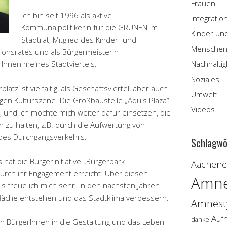
Frauen
Ich bin seit 1996 als aktive
Integratio
Kommunalpolitikerin für die GRÜNEN im
Kinder un
Stadtrat, Mitglied des Kinder- und
Menschen
ionsrates und als Bürgermeisterin
rInnen meines Stadtviertels.
Nachhaltig
Soziales
atz ist vielfältig, als Geschäftsviertel, aber auch
Umwelt
igen Kulturszene. Die Großbaustelle „Aquis Plaza“
Videos
g, und ich möchte mich weiter dafür einsetzen, die
h zu halten, z.B. durch die Aufwertung von
des Durchgangsverkehrs.
Schlagwö
hat die Bürgerinitiative „Bürgerpark
Aachener
durch ihr Engagement erreicht. Über diesen
Amne
is freue ich mich sehr. In den nächsten Jahren
fläche entstehen und das Stadtklima verbessern.
Amnesty
Auf
danke
on BürgerInnen in die Gestaltung und das Leben