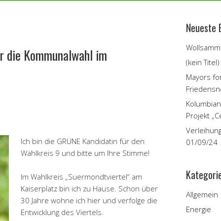
Neueste 
Wollsamme
für die Kommunalwahl im
(kein Titel)
Mayors fo
Friedensn
Kolumbian
Projekt „C
Verleihun
Ich bin die GRÜNE Kandidatin für den
01/09/24
Wahlkreis 9 und bitte um Ihre Stimme!
Kategori
Im Wahlkreis „Suermondtviertel“ am
Kaiserplatz bin ich zu Hause. Schon über
Allgemein
30 Jahre wohne ich hier und verfolge die
Energie
Entwicklung des Viertels.