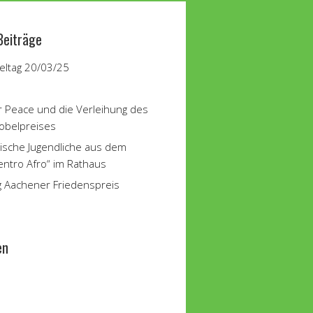
Beiträge
ltag 20/03/25
r Peace und die Verleihung des
obelpreises
ische Jugendliche aus dem
entro Afro“ im Rathaus
g Aachener Friedenspreis
en