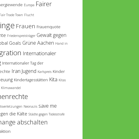
Fairer
nergiewende
Europa
Fair Trade Town
Flucht
linge
Frauen
Frauenquote
Gewalt gegen
hte
Friedenspreisträger
Grüne Aachen
obal Goals
Hand in
gration
Internationaler
g
Internationaler Tag der
Iran
Jugend
echte
Kinder
Karlspreis
Kita
reuung
Kindertagesstätten
Kitas
Klimawandel
enrechte
save me
tsverletzungen
Neonazis
egen die Kälte
Städte gegen Todesstrafe
hange abschalten
aktion