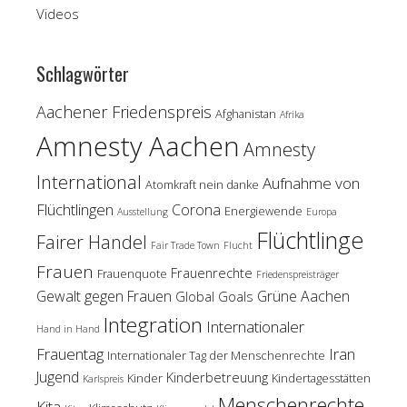
Videos
Schlagwörter
Aachener Friedenspreis
Afghanistan
Afrika
Amnesty Aachen
Amnesty
International
Aufnahme von
Atomkraft nein danke
Flüchtlingen
Corona
Energiewende
Ausstellung
Europa
Flüchtlinge
Fairer Handel
Fair Trade Town
Flucht
Frauen
Frauenrechte
Frauenquote
Friedenspreisträger
Gewalt gegen Frauen
Grüne Aachen
Global Goals
Integration
Internationaler
Hand in Hand
Frauentag
Iran
Internationaler Tag der Menschenrechte
Jugend
Kinderbetreuung
Kinder
Kindertagesstätten
Karlspreis
Menschenrechte
Kita