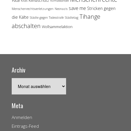
Klimaschutz
Kitas
Klimawandel
save me
Stricken gegen
Menschenrechtsverletzungen
Neonazis
Tihange
die Kälte
Städte gegen Todesstrafe
Städtetag
abschalten
Wollsammelaktion
Archiv
Archiv
Meta
Anmelden
Eintrags-Feed