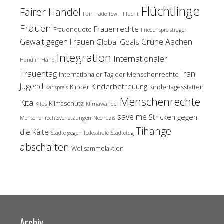
Flüchtlinge
Fairer Handel
Fair Trade Town
Flucht
Frauen
Frauenrechte
Frauenquote
Friedenspreisträger
Gewalt gegen Frauen
Grüne Aachen
Global Goals
Integration
Internationaler
Hand in Hand
Frauentag
Iran
Internationaler Tag der Menschenrechte
Jugend
Kinderbetreuung
Kinder
Kindertagesstätten
Karlspreis
Menschenrechte
Kita
Klimaschutz
Kitas
Klimawandel
save me
Stricken gegen
Menschenrechtsverletzungen
Neonazis
Tihange
die Kälte
Städte gegen Todesstrafe
Städtetag
abschalten
Wollsammelaktion
Archiv