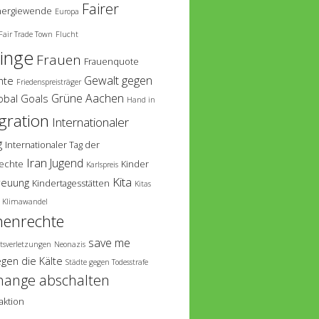
Fairer
nergiewende
Europa
Fair Trade Town
Flucht
linge
Frauen
Frauenquote
Gewalt gegen
hte
Friedenspreisträger
Grüne Aachen
obal Goals
Hand in
gration
Internationaler
g
Internationaler Tag der
Iran
Jugend
echte
Kinder
Karlspreis
Kita
reuung
Kindertagesstätten
Kitas
Klimawandel
enrechte
save me
tsverletzungen
Neonazis
egen die Kälte
Städte gegen Todesstrafe
hange abschalten
aktion