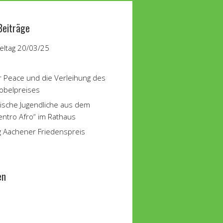
Beiträge
ltag 20/03/25
r Peace und die Verleihung des
obelpreises
ische Jugendliche aus dem
entro Afro“ im Rathaus
g Aachener Friedenspreis
en