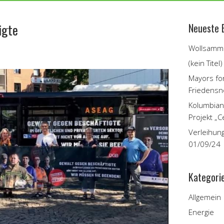
igte
Neueste 
Wollsamme
(kein Titel)
Mayors fo
Friedensn
Kolumbian
Projekt „C
Verleihun
01/09/24
Kategori
Allgemein
Energie