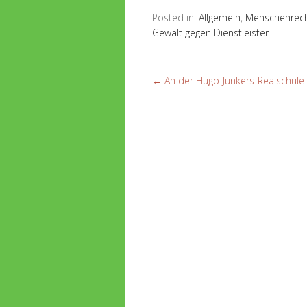
Posted in:
Allgemein
,
Menschenrec
Gewalt gegen Dienstleister
←
An der Hugo-Junkers-Realschul