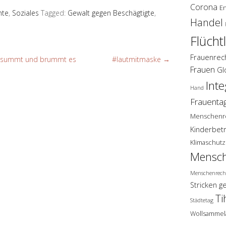
Corona
E
hte
,
Soziales
Tagged:
Gewalt gegen Beschägtigte
,
Handel
Flücht
Frauenrec
e summt und brummt es
#lautmitmaske
→
Frauen
Gl
Inte
Hand
Frauenta
Menschenr
Kinderbet
Klimaschutz
Mensch
Menschenrech
Stricken g
Ti
Städtetag
Wollsammel