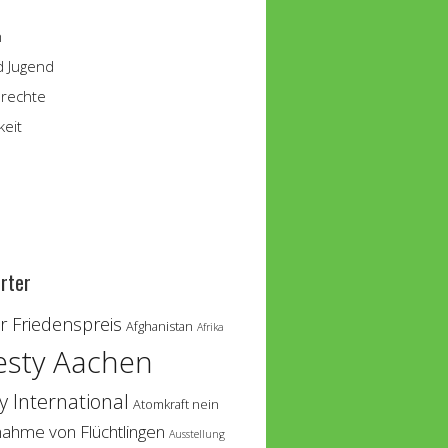
n
d Jugend
rechte
keit
rter
 Friedenspreis
Afghanistan
Afrika
sty Aachen
 International
Atomkraft nein
nahme von Flüchtlingen
Ausstellung