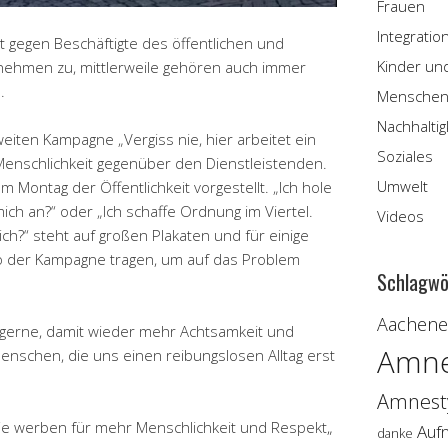
Frauen
Integratio
 gegen Beschäftigte des öffentlichen und
Kinder un
 nehmen zu, mittlerweile gehören auch immer
.
Menschen
Nachhaltig
iten Kampagne „Vergiss nie, hier arbeitet ein
Soziales
enschlichkeit gegenüber den Dienstleistenden.
Umwelt
Montag der Öffentlichkeit vorgestellt. „Ich hole
ich an?“ oder „Ich schaffe Ordnung im Viertel.
Videos
h?“ steht auf großen Plakaten und für einige
go der Kampagne tragen, um auf das Problem
Schlagwö
Aachener
 gerne, damit wieder mehr Achtsamkeit und
Amne
schen, die uns einen reibungslosen Alltag erst
Amnesty
ie werben für mehr Menschlichkeit und Respekt
„
Auf
danke