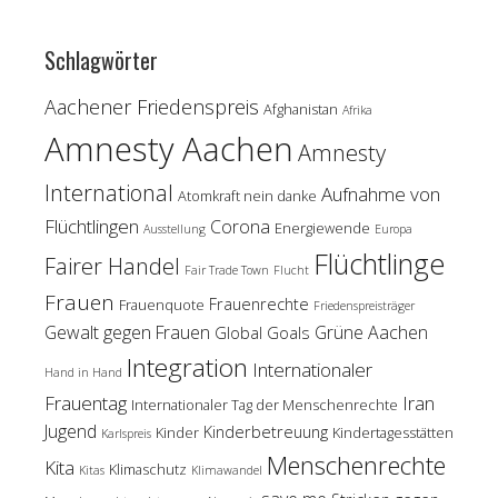
Schlagwörter
Aachener Friedenspreis
Afghanistan
Afrika
Amnesty Aachen
Amnesty
International
Aufnahme von
Atomkraft nein danke
Flüchtlingen
Corona
Energiewende
Ausstellung
Europa
Flüchtlinge
Fairer Handel
Fair Trade Town
Flucht
Frauen
Frauenrechte
Frauenquote
Friedenspreisträger
Gewalt gegen Frauen
Grüne Aachen
Global Goals
Integration
Internationaler
Hand in Hand
Frauentag
Iran
Internationaler Tag der Menschenrechte
Jugend
Kinderbetreuung
Kinder
Kindertagesstätten
Karlspreis
Menschenrechte
Kita
Klimaschutz
Kitas
Klimawandel