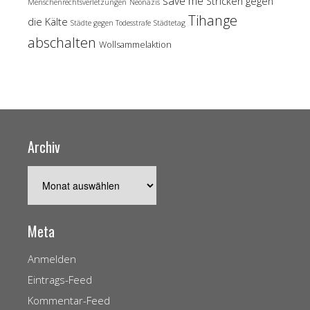
save me
Stricken gegen
Menschenrechtsverletzungen
Neonazis
Tihange
die Kälte
Städte gegen Todesstrafe
Städtetag
abschalten
Wollsammelaktion
Archiv
Archiv
Meta
Anmelden
Eintrags-Feed
Kommentar-Feed