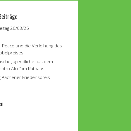
Beiträge
ltag 20/03/25
r Peace und die Verleihung des
obelpreises
ische Jugendliche aus dem
entro Afro“ im Rathaus
g Aachener Friedenspreis
en