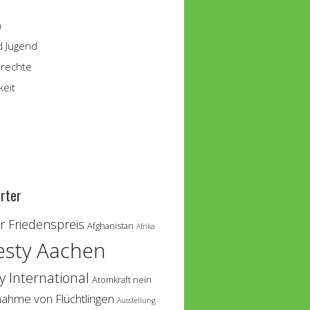
n
d Jugend
rechte
keit
rter
 Friedenspreis
Afghanistan
Afrika
sty Aachen
 International
Atomkraft nein
nahme von Flüchtlingen
Ausstellung