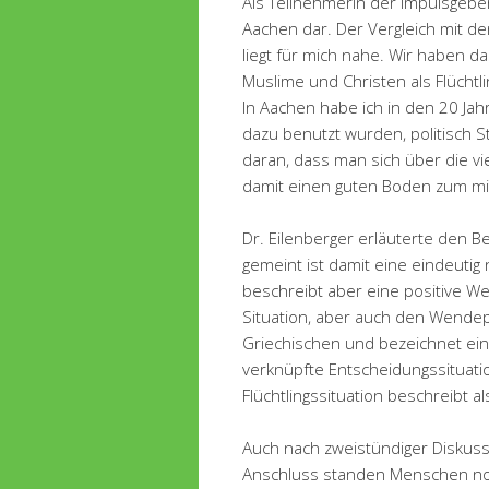
Als Teilnehmerin der impulsgebend
Aachen dar. Der Vergleich mit d
liegt für mich nahe. Wir haben 
Muslime und Christen als Flüchtli
In Aachen habe ich in den 20 Jahr
dazu benutzt wurden, politisch S
daran, dass man sich über die v
damit einen guten Boden zum mit
Dr. Eilenberger erläuterte den Beg
gemeint ist damit eine eindeutig n
beschreibt aber eine positive W
Situation, aber auch den Wendep
Griechischen und bezeichnet ei
verknüpfte Entscheidungssituatio
Flüchtlingssituation beschreibt a
Auch nach zweistündiger Diskuss
Anschluss standen Menschen n