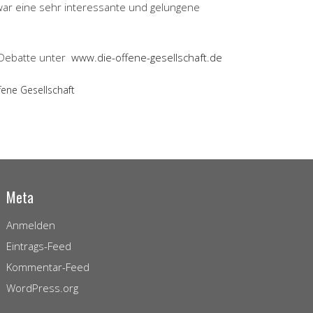
s war eine sehr interessante und gelungene
 Debatte unter
www.die-offene-gesellschaft.de
fene Gesellschaft
Meta
Anmelden
Eintrags-Feed
Kommentar-Feed
WordPress.org