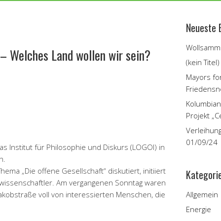
Neueste 
Wollsamme
 – Welches Land wollen wir sein?
(kein Titel)
Mayors fo
Friedensn
Kolumbian
Projekt „C
Verleihun
01/09/24
das Institut für Philosophie und Diskurs (LOGOI) in
n.
ema „Die offene Gesellschaft“ diskutiert, initiiert
Kategori
tikwissenschaftler. Am vergangenen Sonntag waren
Jakobstraße voll von interessierten Menschen, die
Allgemein
Energie