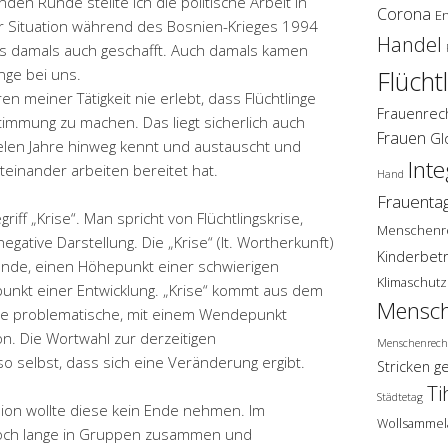
en Runde stellte ich die politische Arbeit in
Corona
E
er Situation während des Bosnien-Krieges 1994
Handel
das damals auch geschafft. Auch damals kamen
nge bei uns.
Flücht
en meiner Tätigkeit nie erlebt, dass Flüchtlinge
Frauenrec
timmung zu machen. Das liegt sicherlich auch
Frauen
Gl
ielen Jahre hinweg kennt und austauscht und
Inte
einander arbeiten bereitet hat.
Hand
Frauenta
riff „Krise“. Man spricht von Flüchtlingskrise,
Menschenr
egative Darstellung. Die „Krise“ (lt. Wortherkunft)
Kinderbet
ende, einen Höhepunkt einer schwierigen
Klimaschutz
unkt einer Entwicklung. „Krise“ kommt aus dem
Mensch
ne problematische, mit einem Wendepunkt
n. Die Wortwahl zur derzeitigen
Menschenrech
lso selbst, dass sich eine Veränderung ergibt.
Stricken g
Ti
Städtetag
ion wollte diese kein Ende nehmen. Im
Wollsammel
och lange in Gruppen zusammen und