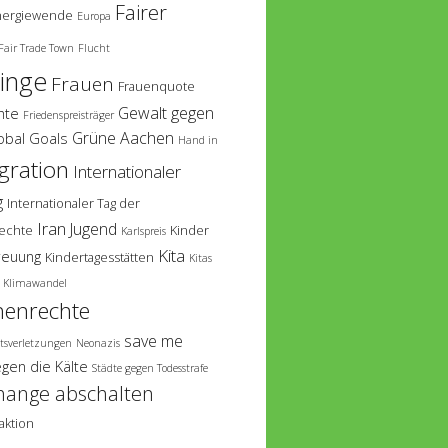
Fairer
nergiewende
Europa
Fair Trade Town
Flucht
linge
Frauen
Frauenquote
Gewalt gegen
hte
Friedenspreisträger
Grüne Aachen
obal Goals
Hand in
gration
Internationaler
g
Internationaler Tag der
Iran
Jugend
echte
Kinder
Karlspreis
Kita
reuung
Kindertagesstätten
Kitas
Klimawandel
enrechte
save me
tsverletzungen
Neonazis
egen die Kälte
Städte gegen Todesstrafe
hange abschalten
aktion