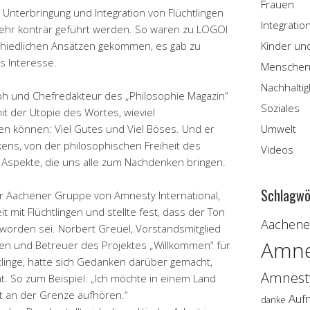
Frauen
e Unterbringung und Integration von Flüchtlingen
Integratio
 sehr konträr geführt werden. So waren zu LOGOI
hiedlichen Ansätzen gekommen, es gab zu
Kinder un
s Interesse.
Menschen
Nachhaltig
oph und Chefredakteur des „Philosophie Magazin“
Soziales
it der Utopie des Wortes, wieviel
n können: Viel Gutes und Viel Böses. Und er
Umwelt
kens, von der philosophischen Freiheit des
Videos
Aspekte, die uns alle zum Nachdenken bringen.
Schlagwö
er Aachener Gruppe von Amnesty International,
t mit Flüchtlingen und stellte fest, dass der Ton
Aachener
worden sei. Norbert Greuel, Vorstandsmitglied
Amne
en und Betreuer des Projektes „Willkommen“ für
tlinge, hatte sich Gedanken darüber gemacht,
Amnesty
t. So zum Beispiel: „Ich möchte in einem Land
t an der Grenze aufhören.“
Auf
danke