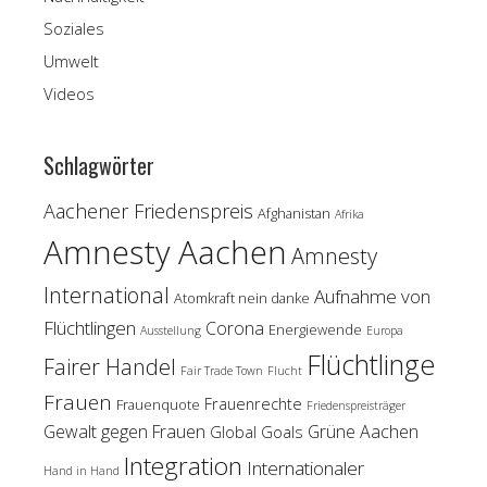
Soziales
Umwelt
Videos
Schlagwörter
Aachener Friedenspreis
Afghanistan
Afrika
Amnesty Aachen
Amnesty
International
Aufnahme von
Atomkraft nein danke
Flüchtlingen
Corona
Energiewende
Ausstellung
Europa
Flüchtlinge
Fairer Handel
Fair Trade Town
Flucht
Frauen
Frauenrechte
Frauenquote
Friedenspreisträger
Gewalt gegen Frauen
Grüne Aachen
Global Goals
Integration
Internationaler
Hand in Hand