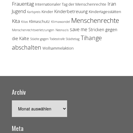
Frauentag
Iran
Internationaler Tag der Menschenrechte
Jugend
Kinderbetreuung
Kinder
Kindertagesstätten
Karlspreis
Menschenrechte
Kita
Klimaschutz
Kitas
Klimawandel
save me
Stricken gegen
Menschenrechtsverletzungen
Neonazis
Tihange
die Kälte
Städte gegen Todesstrafe
Städtetag
abschalten
Wollsammelaktion
Archiv
Archiv
Meta