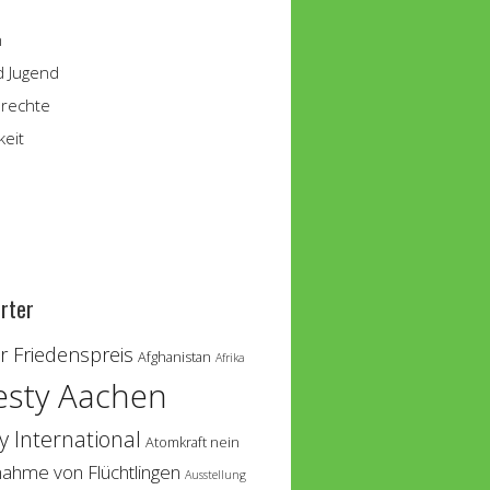
n
d Jugend
rechte
keit
rter
 Friedenspreis
Afghanistan
Afrika
sty Aachen
 International
Atomkraft nein
nahme von Flüchtlingen
Ausstellung