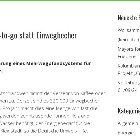
Neueste 
Wollsamme
-to-go statt Einwegbecher
(kein Titel)
Mayors fo
Friedensn
hrung eines Mehrwegpfandsystems für
Kolumbian
n.
Projekt „C
Verleihun
01/09/24
utschlandweit nimmt der Verzehr von Kaffee oder
en zu. Derzeit sind es 320.000 Einwegbecher
. Pro Jahr macht dies eine Menge von fast drei
Kategori
lung werden zehntausende Tonnen Holz und
 Wasser benötigt, der Energiebedarf für die
Allgemein
Kleinstadt, so die Deutsche Umwelt-Hilfe.
Energie