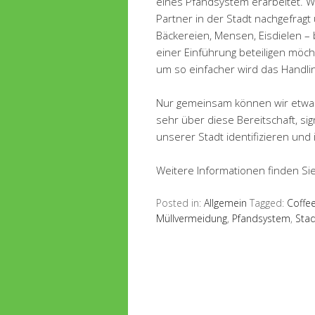
eines Pfandsystem erarbeitet. W
Partner in der Stadt nachgefragt
Bäckereien, Mensen, Eisdielen – bi
einer Einführung beteiligen möcht
um so einfacher wird das Handli
Nur gemeinsam können wir etwas 
sehr über diese Bereitschaft, sig
unserer Stadt identifizieren und
Weitere Informationen finden Sie
Posted in:
Allgemein
Tagged:
Coffe
Müllvermeidung
,
Pfandsystem
,
Stad