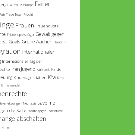
Fairer
nergiewende
Europa
Fair Trade Town
Flucht
linge
Frauen
Frauenquote
Gewalt gegen
hte
Friedenspreisträger
Grüne Aachen
obal Goals
Hand in
gration
Internationaler
g
Internationaler Tag der
Iran
Jugend
echte
Kinder
Karlspreis
Kita
reuung
Kindertagesstätten
Kitas
Klimawandel
enrechte
save me
tsverletzungen
Neonazis
egen die Kälte
Städte gegen Todesstrafe
hange abschalten
aktion