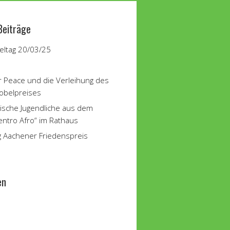
Beiträge
ltag 20/03/25
r Peace und die Verleihung des
obelpreises
ische Jugendliche aus dem
entro Afro“ im Rathaus
g Aachener Friedenspreis
en