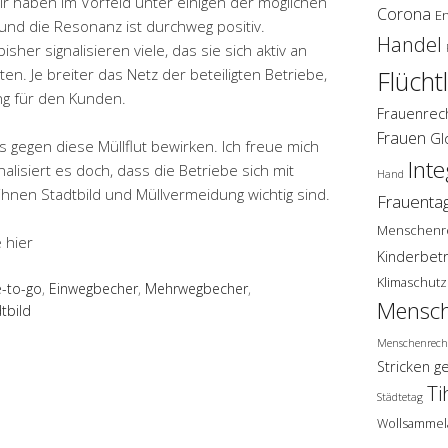
ir haben im Vorfeld unter einigen der möglichen
Corona
E
 und die Resonanz ist durchweg positiv.
Handel
sher signalisieren viele, das sie sich aktiv an
en. Je breiter das Netz der beteiligten Betriebe,
Flücht
ng für den Kunden.
Frauenrec
Frauen
Gl
gegen diese Müllflut bewirken. Ich freue mich
Inte
nalisiert es doch, dass die Betriebe sich mit
Hand
 ihnen Stadtbild und Müllvermeidung wichtig sind.
Frauenta
Menschenr
 hier
Kinderbet
Klimaschutz
e-to-go
,
Einwegbecher
,
Mehrwegbecher
,
Mensch
tbild
Menschenrech
Stricken g
Ti
Städtetag
Wollsammel