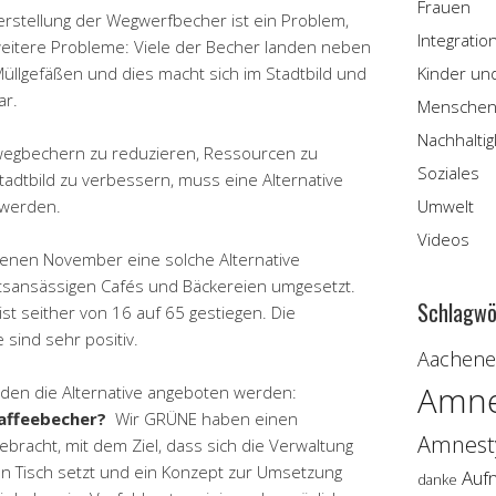
Frauen
rstellung der Wegwerfbecher ist ein Problem,
Integratio
eitere Probleme: Viele der Becher landen neben
 Müllgefäßen und dies macht sich im Stadtbild und
Kinder un
ar.
Menschen
Nachhaltig
egbechern zu reduzieren, Ressourcen zu
Soziales
tadtbild zu verbessern, muss eine Alternative
werden.
Umwelt
Videos
ngenen November eine solche Alternative
tsansässigen Cafés und Bäckereien umgesetzt.
Schlagwö
 ist seither von 16 auf 65 gestiegen. Die
sind sehr positiv.
Aachener
Amne
en die Alternative angeboten werden:
affeebecher?
Wir GRÜNE haben einen
Amnesty
bracht, mit dem Ziel, dass sich die Verwaltung
en Tisch setzt und ein Konzept zur Umsetzung
Auf
danke