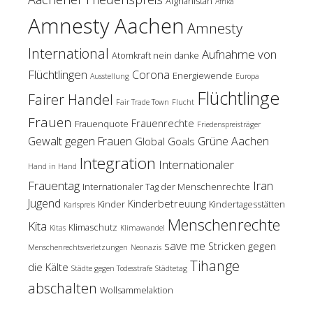
Afghanistan
Afrika
Amnesty Aachen
Amnesty
International
Aufnahme von
Atomkraft nein danke
Flüchtlingen
Corona
Energiewende
Ausstellung
Europa
Flüchtlinge
Fairer Handel
Fair Trade Town
Flucht
Frauen
Frauenrechte
Frauenquote
Friedenspreisträger
Gewalt gegen Frauen
Grüne Aachen
Global Goals
Integration
Internationaler
Hand in Hand
Frauentag
Iran
Internationaler Tag der Menschenrechte
Jugend
Kinderbetreuung
Kinder
Kindertagesstätten
Karlspreis
Menschenrechte
Kita
Klimaschutz
Kitas
Klimawandel
save me
Stricken gegen
Menschenrechtsverletzungen
Neonazis
Tihange
die Kälte
Städte gegen Todesstrafe
Städtetag
abschalten
Wollsammelaktion