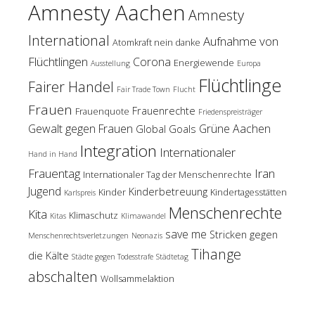
Amnesty Aachen
Amnesty
International
Aufnahme von
Atomkraft nein danke
Flüchtlingen
Corona
Energiewende
Ausstellung
Europa
Flüchtlinge
Fairer Handel
Fair Trade Town
Flucht
Frauen
Frauenrechte
Frauenquote
Friedenspreisträger
Gewalt gegen Frauen
Grüne Aachen
Global Goals
Integration
Internationaler
Hand in Hand
Frauentag
Iran
Internationaler Tag der Menschenrechte
Jugend
Kinderbetreuung
Kinder
Kindertagesstätten
Karlspreis
Menschenrechte
Kita
Klimaschutz
Kitas
Klimawandel
save me
Stricken gegen
Menschenrechtsverletzungen
Neonazis
Tihange
die Kälte
Städte gegen Todesstrafe
Städtetag
abschalten
Wollsammelaktion