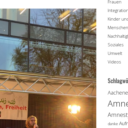
Frauen
Integratio
Kinder un
Menschen
Nachhaltig
Soziales
Umwelt
Videos
Schlagwö
Aachener
Amne
Amnesty
Auf
danke