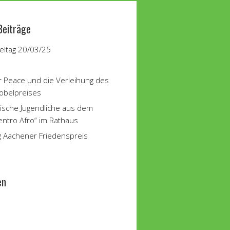
Beiträge
ltag 20/03/25
r Peace und die Verleihung des
obelpreises
ische Jugendliche aus dem
entro Afro“ im Rathaus
g Aachener Friedenspreis
en