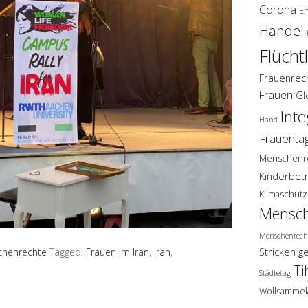
Corona
E
Handel
Flücht
Frauenrec
Frauen
Gl
Inte
Hand
Frauenta
Menschenr
Kinderbet
Klimaschutz
Mensch
Menschenrech
Stricken g
henrechte
Tagged:
Frauen im Iran
,
Iran
,
Ti
Städtetag
Wollsammel