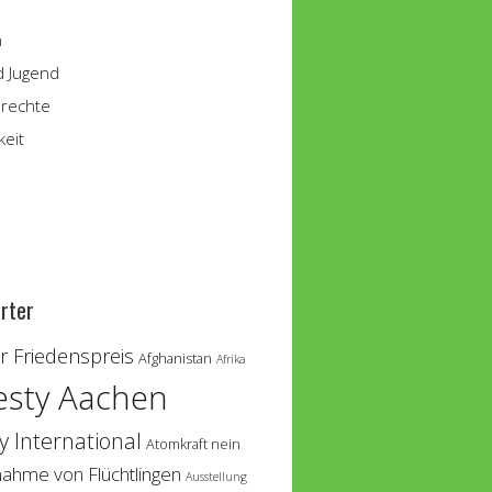
n
d Jugend
rechte
keit
rter
 Friedenspreis
Afghanistan
Afrika
sty Aachen
 International
Atomkraft nein
nahme von Flüchtlingen
Ausstellung