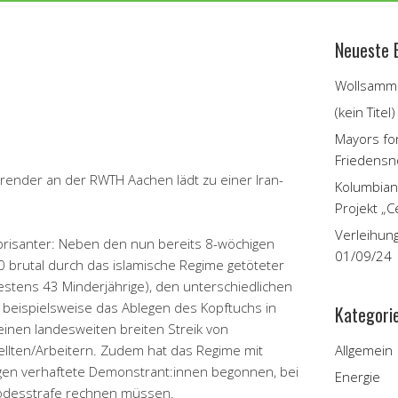
Neueste 
Wollsamme
(kein Titel)
Mayors fo
Friedensn
erender an der RWTH Aachen lädt zu einer Iran-
Kolumbian
Projekt „C
Verleihun
 brisanter: Neben den nun bereits 8-wöchigen
01/09/24
brutal durch das islamische Regime getöteter
stens 43 Minderjährige), den unterschiedlichen
beispielsweise das Ablegen des Kopftuchs in
Kategori
l einen landesweiten breiten Streik von
lten/Arbeitern. Zudem hat das Regime mit
Allgemein
gen verhaftete Demonstrant:innen begonnen, bei
Energie
Todesstrafe rechnen müssen.