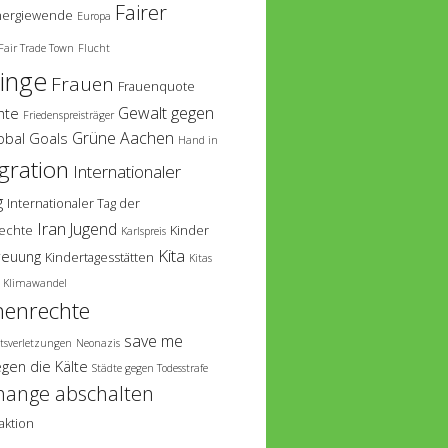
Fairer
nergiewende
Europa
Fair Trade Town
Flucht
linge
Frauen
Frauenquote
Gewalt gegen
hte
Friedenspreisträger
Grüne Aachen
obal Goals
Hand in
gration
Internationaler
g
Internationaler Tag der
Iran
Jugend
echte
Kinder
Karlspreis
Kita
reuung
Kindertagesstätten
Kitas
Klimawandel
enrechte
save me
tsverletzungen
Neonazis
egen die Kälte
Städte gegen Todesstrafe
hange abschalten
aktion