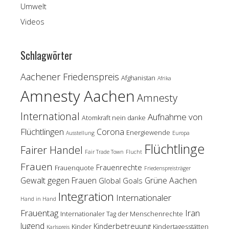
Umwelt
Videos
Schlagwörter
Aachener Friedenspreis
Afghanistan
Afrika
Amnesty Aachen
Amnesty
International
Aufnahme von
Atomkraft nein danke
Flüchtlingen
Corona
Energiewende
Ausstellung
Europa
Flüchtlinge
Fairer Handel
Fair Trade Town
Flucht
Frauen
Frauenrechte
Frauenquote
Friedenspreisträger
Gewalt gegen Frauen
Grüne Aachen
Global Goals
Integration
Internationaler
Hand in Hand
Frauentag
Iran
Internationaler Tag der Menschenrechte
Jugend
Kinderbetreuung
Kinder
Kindertagesstätten
Karlspreis