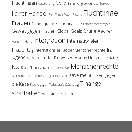
Flüchtlingen
Corona
Energiewende
Ausstellung
Europa
Flüchtlinge
Fairer Handel
Fair Trade Town
Flucht
Frauen
Frauenrechte
Frauenquote
Friedenspreisträger
Gewalt gegen Frauen
Grüne Aachen
Global Goals
Integration
Internationaler
Hand in Hand
Frauentag
Iran
Internationaler Tag der Menschenrechte
Jugend
Kinderbetreuung
Kinder
Kindertagesstätten
Karlspreis
Menschenrechte
Kita
Klimaschutz
Kitas
Klimawandel
save me
Stricken gegen
Menschenrechtsverletzungen
Neonazis
Tihange
die Kälte
Städte gegen Todesstrafe
Städtetag
abschalten
Wollsammelaktion