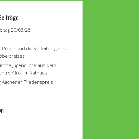
Beiträge
ltag 20/03/25
r Peace und die Verleihung des
obelpreises
ische Jugendliche aus dem
entro Afro“ im Rathaus
g Aachener Friedenspreis
en