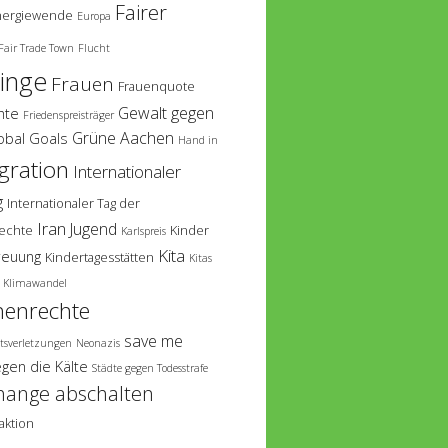
Fairer
nergiewende
Europa
Fair Trade Town
Flucht
linge
Frauen
Frauenquote
Gewalt gegen
hte
Friedenspreisträger
Grüne Aachen
obal Goals
Hand in
gration
Internationaler
g
Internationaler Tag der
Iran
Jugend
echte
Kinder
Karlspreis
Kita
reuung
Kindertagesstätten
Kitas
Klimawandel
enrechte
save me
tsverletzungen
Neonazis
egen die Kälte
Städte gegen Todesstrafe
hange abschalten
aktion