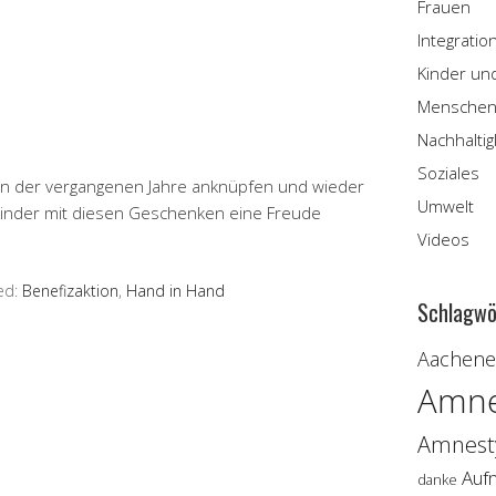
Frauen
Integratio
Kinder un
Menschen
Nachhaltig
Soziales
lgen der vergangenen Jahre anknüpfen und wieder
Umwelt
Kinder mit diesen Geschenken eine Freude
Videos
ed:
Benefizaktion
,
Hand in Hand
Schlagwö
Aachener
Amne
Amnesty
Auf
danke