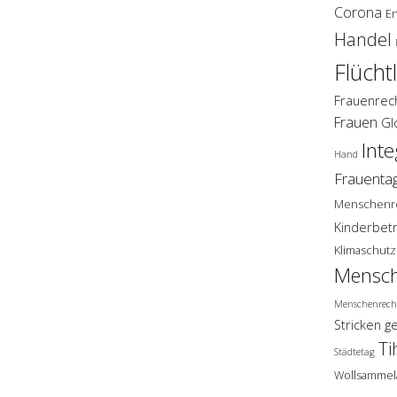
Corona
E
Handel
Flücht
Frauenrec
Frauen
Gl
Inte
Hand
Frauenta
Menschenr
Kinderbet
Klimaschutz
Mensch
Menschenrech
Stricken g
Ti
Städtetag
Wollsammel