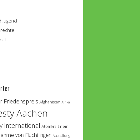
n
d Jugend
rechte
keit
rter
 Friedenspreis
Afghanistan
Afrika
sty Aachen
 International
Atomkraft nein
nahme von Flüchtlingen
Ausstellung