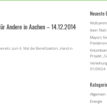
Neueste 
Wollsamme
für Andere in Aachen – 14.12.2014
(kein Titel)
Mayors fo
Friedensn
eits zum 6. Mal die Benefizaktion „Hand in
Kolumbian
Projekt „C
Verleihun
01/09/24
Kategori
Allgemein
Energie