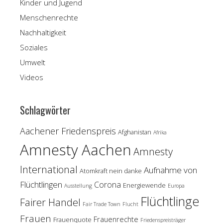
Kinder und Jugend
Menschenrechte
Nachhaltigkeit
Soziales
Umwelt
Videos
Schlagwörter
Aachener Friedenspreis
Afghanistan
Afrika
Amnesty Aachen
Amnesty
International
Aufnahme von
Atomkraft nein danke
Flüchtlingen
Corona
Energiewende
Ausstellung
Europa
Flüchtlinge
Fairer Handel
Fair Trade Town
Flucht
Frauen
Frauenrechte
Frauenquote
Friedenspreisträger