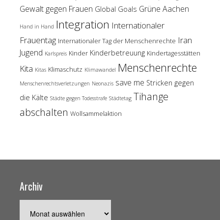
Gewalt gegen Frauen
Grüne Aachen
Global Goals
Integration
Internationaler
Hand in Hand
Frauentag
Iran
Internationaler Tag der Menschenrechte
Jugend
Kinderbetreuung
Kinder
Kindertagesstätten
Karlspreis
Menschenrechte
Kita
Klimaschutz
Kitas
Klimawandel
save me
Stricken gegen
Menschenrechtsverletzungen
Neonazis
Tihange
die Kälte
Städte gegen Todesstrafe
Städtetag
abschalten
Wollsammelaktion
Archiv
Archiv