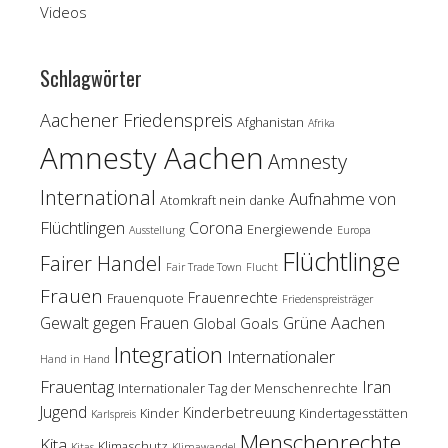
Videos
Schlagwörter
Aachener Friedenspreis
Afghanistan
Afrika
Amnesty Aachen
Amnesty
International
Aufnahme von
Atomkraft nein danke
Flüchtlingen
Corona
Energiewende
Ausstellung
Europa
Flüchtlinge
Fairer Handel
Fair Trade Town
Flucht
Frauen
Frauenrechte
Frauenquote
Friedenspreisträger
Gewalt gegen Frauen
Grüne Aachen
Global Goals
Integration
Internationaler
Hand in Hand
Frauentag
Iran
Internationaler Tag der Menschenrechte
Jugend
Kinderbetreuung
Kinder
Kindertagesstätten
Karlspreis
Menschenrechte
Kita
Klimaschutz
Kitas
Klimawandel