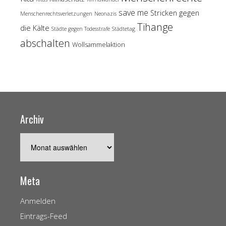
save me
Stricken gegen
Menschenrechtsverletzungen
Neonazis
Tihange
die Kälte
Städte gegen Todesstrafe
Städtetag
abschalten
Wollsammelaktion
Archiv
Archiv
Meta
Anmelden
Eintrags-Feed