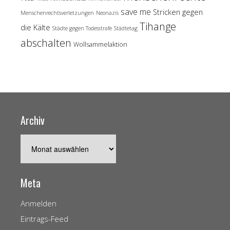
save me
Stricken gegen
Menschenrechtsverletzungen
Neonazis
Tihange
die Kälte
Städte gegen Todesstrafe
Städtetag
abschalten
Wollsammelaktion
Archiv
Archiv
Meta
Anmelden
Eintrags-Feed