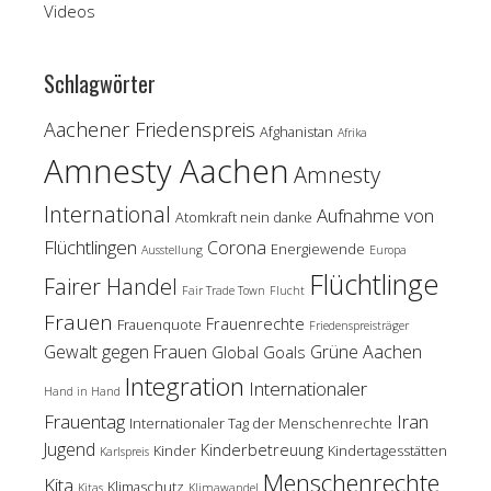
Videos
Schlagwörter
Aachener Friedenspreis
Afghanistan
Afrika
Amnesty Aachen
Amnesty
International
Aufnahme von
Atomkraft nein danke
Flüchtlingen
Corona
Energiewende
Ausstellung
Europa
Flüchtlinge
Fairer Handel
Fair Trade Town
Flucht
Frauen
Frauenrechte
Frauenquote
Friedenspreisträger
Gewalt gegen Frauen
Grüne Aachen
Global Goals
Integration
Internationaler
Hand in Hand
Frauentag
Iran
Internationaler Tag der Menschenrechte
Jugend
Kinderbetreuung
Kinder
Kindertagesstätten
Karlspreis
Menschenrechte
Kita
Klimaschutz
Kitas
Klimawandel