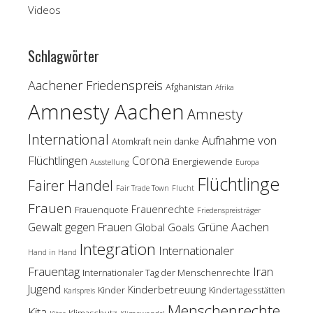
Videos
Schlagwörter
Aachener Friedenspreis
Afghanistan
Afrika
Amnesty Aachen
Amnesty
International
Aufnahme von
Atomkraft nein danke
Flüchtlingen
Corona
Energiewende
Ausstellung
Europa
Flüchtlinge
Fairer Handel
Fair Trade Town
Flucht
Frauen
Frauenrechte
Frauenquote
Friedenspreisträger
Gewalt gegen Frauen
Grüne Aachen
Global Goals
Integration
Internationaler
Hand in Hand
Frauentag
Iran
Internationaler Tag der Menschenrechte
Jugend
Kinderbetreuung
Kinder
Kindertagesstätten
Karlspreis
Menschenrechte
Kita
Klimaschutz