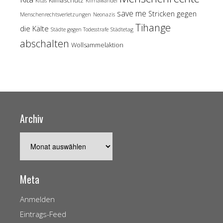
Kitas
Klimawandel
save me
Stricken gegen
Menschenrechtsverletzungen
Neonazis
Tihange
die Kälte
Städte gegen Todesstrafe
Städtetag
abschalten
Wollsammelaktion
Archiv
Archiv
Meta
Anmelden
Eintrags-Feed