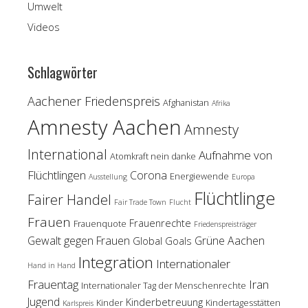
Umwelt
Videos
Schlagwörter
Aachener Friedenspreis
Afghanistan
Afrika
Amnesty Aachen
Amnesty
International
Aufnahme von
Atomkraft nein danke
Flüchtlingen
Corona
Energiewende
Ausstellung
Europa
Flüchtlinge
Fairer Handel
Fair Trade Town
Flucht
Frauen
Frauenrechte
Frauenquote
Friedenspreisträger
Gewalt gegen Frauen
Grüne Aachen
Global Goals
Integration
Internationaler
Hand in Hand
Frauentag
Iran
Internationaler Tag der Menschenrechte
Jugend
Kinderbetreuung
Kinder
Kindertagesstätten
Karlspreis