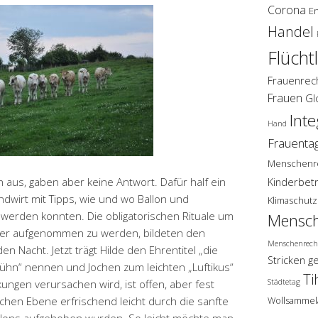
Corona
E
Handel
Flücht
Frauenrec
Frauen
Gl
Inte
Hand
Frauenta
Menschenr
 aus, gaben aber keine Antwort. Dafür half ein
Kinderbet
ndwirt mit Tipps, wie und wo Ballon und
Klimaschutz
erden konnten. Die obligatorischen Rituale um
Mensch
hrer aufgenommen zu werden, bildeten den
Menschenrech
 Nacht. Jetzt trägt Hilde den Ehrentitel „die
Stricken g
llkühn“ nennen und Jochen zum leichten „Luftikus“
Ti
kungen verursachen wird, ist offen, aber fest
Städtetag
lichen Ebene erfrischend leicht durch die sanfte
Wollsammel
ons aufgehoben wurden. So leicht möchte man