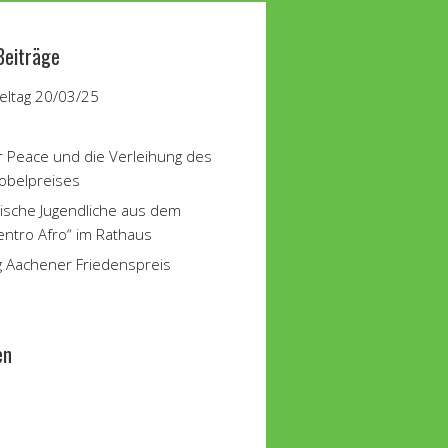
Beiträge
ltag 20/03/25
r Peace und die Verleihung des
obelpreises
ische Jugendliche aus dem
entro Afro“ im Rathaus
g Aachener Friedenspreis
en