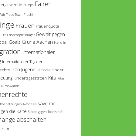
Fairer
nergiewende
Europa
Fair Trade Town
Flucht
linge
Frauen
Frauenquote
Gewalt gegen
hte
Friedenspreisträger
Grüne Aachen
obal Goals
Hand in
gration
Internationaler
g
Internationaler Tag der
Iran
Jugend
echte
Kinder
Karlspreis
Kita
reuung
Kindertagesstätten
Kitas
Klimawandel
enrechte
save me
tsverletzungen
Neonazis
egen die Kälte
Städte gegen Todesstrafe
hange abschalten
aktion