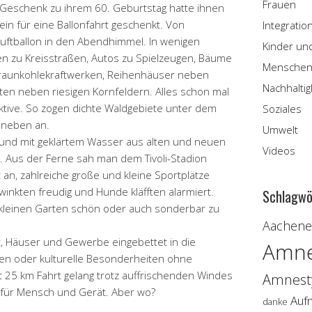
Frauen
s Geschenk zu ihrem 60. Geburtstag hatte ihnen
ein für eine Ballonfahrt geschenkt. Von
Integratio
luftballon in den Abendhimmel. In wenigen
Kinder un
 zu Kreisstraßen, Autos zu Spielzeugen, Bäume
Menschen
raunkohlekraftwerken, Reihenhäuser neben
Nachhaltig
rten neben riesigen Kornfeldern. Alles schon mal
tive. So zogen dichte Waldgebiete unter dem
Soziales
h neben an.
Umwelt
ch und mit geklärtem Wasser aus alten und neuen
Videos
t. Aus der Ferne sah man dem Tivoli-Stadion
 an, zahlreiche große und kleine Sportplätze
 winkten freudig und Hunde kläfften alarmiert.
Schlagwö
kleinen Garten schön oder auch sonderbar zu
Aachener
, Häuser und Gewerbe eingebettet in die
Amne
zen oder kulturelle Besonderheiten ohne
 25 km Fahrt gelang trotz auffrischenden Windes
Amnesty
 für Mensch und Gerät. Aber wo?
Auf
danke