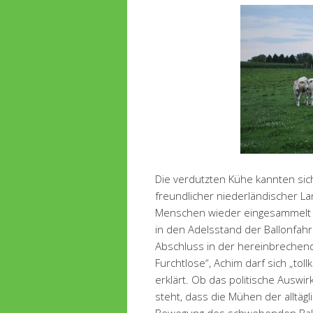
Die verdutzten Kühe kannten sich
freundlicher niederländischer La
Menschen wieder eingesammelt w
in den Adelsstand der Ballonfa
Abschluss in der hereinbrechenden
Furchtlose“, Achim darf sich „to
erklärt. Ob das politische Auswir
steht, dass die Mühen der alltäg
Bewegung des schwebenden Ball