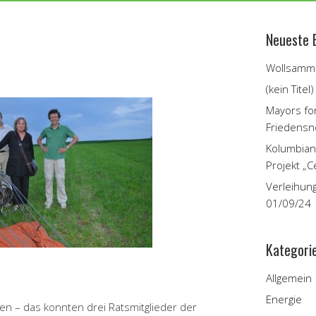
Neueste 
Wollsamme
(kein Titel)
Mayors fo
Friedensn
Kolumbian
Projekt „C
Verleihun
01/09/24
Kategori
Allgemein
Energie
n – das konnten drei Ratsmitglieder der