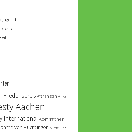
n
d Jugend
rechte
keit
rter
 Friedenspreis
Afghanistan
Afrika
sty Aachen
 International
Atomkraft nein
nahme von Flüchtlingen
Ausstellung