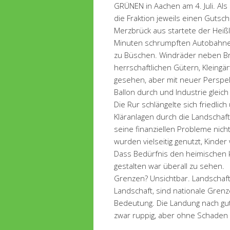
GRÜNEN in Aachen am 4. Juli. Al
die Fraktion jeweils einen Gutsch
Merzbrück aus startete der Heiß
Minuten schrumpften Autobahnen
zu Büschen. Windräder neben B
herrschaftlichen Gütern, Kleingä
gesehen, aber mit neuer Perspek
Ballon durch und Industrie gleic
Die Rur schlängelte sich friedli
Kläranlagen durch die Landschaf
seine finanziellen Probleme nicht
wurden vielseitig genutzt, Kinder
Dass Bedürfnis den heimischen 
gestalten war überall zu sehen.
Grenzen? Unsichtbar. Landschaft
Landschaft, sind nationale Gren
Bedeutung. Die Landung nach gut
zwar ruppig, aber ohne Schaden