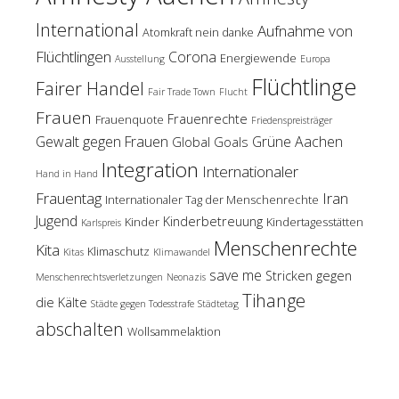
International
Aufnahme von
Atomkraft nein danke
Flüchtlingen
Corona
Energiewende
Ausstellung
Europa
Flüchtlinge
Fairer Handel
Fair Trade Town
Flucht
Frauen
Frauenrechte
Frauenquote
Friedenspreisträger
Gewalt gegen Frauen
Grüne Aachen
Global Goals
Integration
Internationaler
Hand in Hand
Frauentag
Iran
Internationaler Tag der Menschenrechte
Jugend
Kinderbetreuung
Kinder
Kindertagesstätten
Karlspreis
Menschenrechte
Kita
Klimaschutz
Kitas
Klimawandel
save me
Stricken gegen
Menschenrechtsverletzungen
Neonazis
Tihange
die Kälte
Städte gegen Todesstrafe
Städtetag
abschalten
Wollsammelaktion