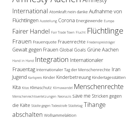
International
Aufnahme von
Atomkraft nein danke
Flüchtlingen
Corona
Energiewende
Ausstellung
Europa
Flüchtlinge
Fairer Handel
Fair Trade Town
Flucht
Frauen
Frauenrechte
Frauenquote
Friedenspreisträger
Gewalt gegen Frauen
Grüne Aachen
Global Goals
Integration
Internationaler
Hand in Hand
Frauentag
Iran
Internationaler Tag der Menschenrechte
Jugend
Kinderbetreuung
Kinder
Kindertagesstätten
Karlspreis
Menschenrechte
Kita
Klimaschutz
Kitas
Klimawandel
save me
Stricken gegen
Menschenrechtsverletzungen
Neonazis
Tihange
die Kälte
Städte gegen Todesstrafe
Städtetag
abschalten
Wollsammelaktion