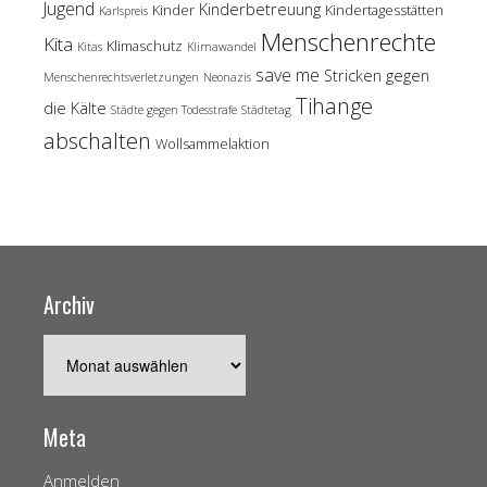
Jugend
Kinderbetreuung
Kinder
Kindertagesstätten
Karlspreis
Menschenrechte
Kita
Klimaschutz
Kitas
Klimawandel
save me
Stricken gegen
Menschenrechtsverletzungen
Neonazis
Tihange
die Kälte
Städte gegen Todesstrafe
Städtetag
abschalten
Wollsammelaktion
Archiv
Archiv
Meta
Anmelden