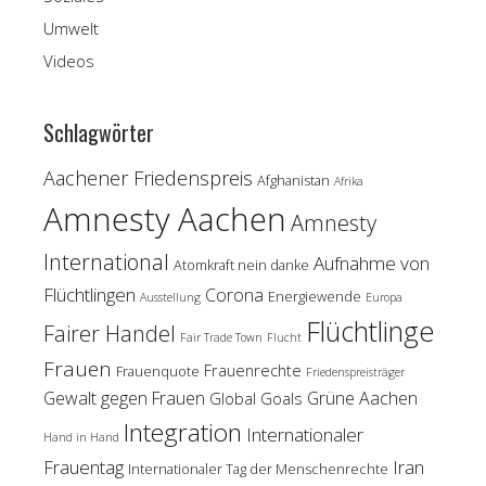
Umwelt
Videos
Schlagwörter
Aachener Friedenspreis
Afghanistan
Afrika
Amnesty Aachen
Amnesty
International
Aufnahme von
Atomkraft nein danke
Flüchtlingen
Corona
Energiewende
Ausstellung
Europa
Flüchtlinge
Fairer Handel
Fair Trade Town
Flucht
Frauen
Frauenrechte
Frauenquote
Friedenspreisträger
Gewalt gegen Frauen
Grüne Aachen
Global Goals
Integration
Internationaler
Hand in Hand
Frauentag
Iran
Internationaler Tag der Menschenrechte