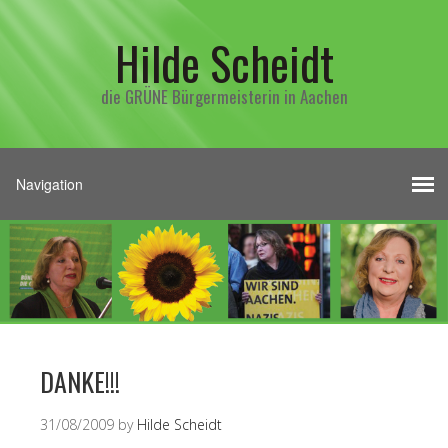
Hilde Scheidt
die GRÜNE Bürgermeisterin in Aachen
DANKE!!!
31/08/2009
by
Hilde Scheidt