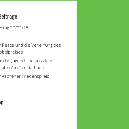
Beiträge
ltag 20/03/25
r Peace und die Verleihung des
obelpreises
ische Jugendliche aus dem
entro Afro“ im Rathaus
g Aachener Friedenspreis
en