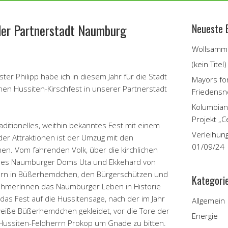
 der Partnerstadt Naumburg
Neueste 
Wollsamme
(kein Titel)
er Philipp habe ich in diesem Jahr für die Stadt
Mayors fo
chen Hussiten-Kirschfest in unserer Partnerstadt
Friedensn
Kolumbian
Projekt „C
raditionelles, weithin bekanntes Fest mit einem
Verleihun
r Attraktionen ist der Umzug mit den
01/09/24
en. Vom fahrenden Volk, über die kirchlichen
n des Naumburger Doms Uta und Ekkehard von
ern in Büßerhemdchen, den Bürgerschützen und
Kategori
nehmerInnen das Naumburger Leben in Historie
as Fest auf die Hussitensage, nach der im Jahr
Allgemein
 weiße Büßerhemdchen gekleidet, vor die Tore der
Energie
 Hussiten-Feldherrn Prokop um Gnade zu bitten.