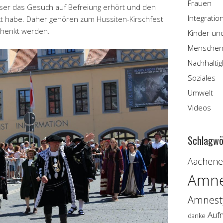
Frauen
eser das Gesuch auf Befreiung erhört und den
Integratio
t habe. Daher gehören zum Hussiten-Kirschfest
schenkt werden.
Kinder un
Menschen
Nachhaltig
Soziales
Umwelt
Videos
Schlagwö
Aachener
Amne
Amnesty
Auf
danke