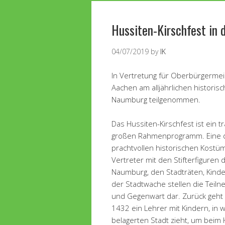
Hussiten-Kirschfest in
04/07/2019
by
IK
In Vertretung für Oberbürgermeist
Aachen am alljährlichen historis
Naumburg teilgenommen.
Das Hussiten-Kirschfest ist ein t
großen Rahmenprogramm. Eine de
prachtvollen historischen Kostüm
Vertreter mit den Stifterfigure
Naumburg, den Stadträten, Kind
der Stadtwache stellen die Teil
und Gegenwart dar. Zurück geht d
1432 ein Lehrer mit Kindern, in
belagerten Stadt zieht, um beim