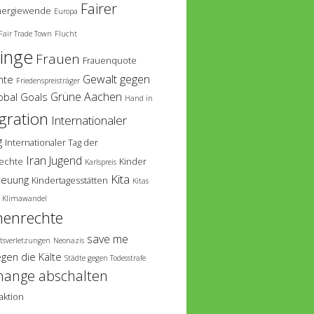
Fairer
nergiewende
Europa
Fair Trade Town
Flucht
linge
Frauen
Frauenquote
Gewalt gegen
hte
Friedenspreisträger
Grüne Aachen
obal Goals
Hand in
gration
Internationaler
g
Internationaler Tag der
Iran
Jugend
echte
Kinder
Karlspreis
Kita
reuung
Kindertagesstätten
Kitas
Klimawandel
enrechte
save me
tsverletzungen
Neonazis
egen die Kälte
Städte gegen Todesstrafe
hange abschalten
aktion