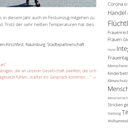
Corona
E
Handel
ich, in diesem Jahr auch im Festumzug mitgehen zu
Flücht
id. Trotz der sehr heißen Temperaturen hat dies
Frauenrec
Frauen
Gl
en-Kirschfest
,
Naumburg
,
Städtepartnerschaft
Inte
Hand
Frauenta
ean“
Menschenr
jenigen, die an unserer Gesellschaft zweifeln, die sich
Kinderbet
kgesetzt fühlen, stärker ins Gespräch kommen. …“
→
Klimaschutz
Mensch
Menschenrech
Stricken g
Ti
Städtetag
Wollsammel