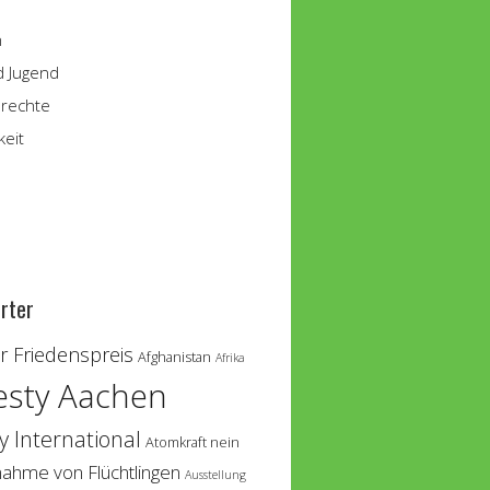
n
d Jugend
rechte
keit
rter
 Friedenspreis
Afghanistan
Afrika
sty Aachen
 International
Atomkraft nein
nahme von Flüchtlingen
Ausstellung