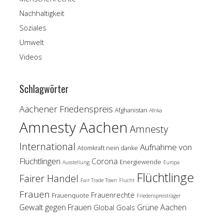
Nachhaltigkeit
Soziales
Umwelt
Videos
Schlagwörter
Aachener Friedenspreis
Afghanistan
Afrika
Amnesty Aachen
Amnesty
International
Aufnahme von
Atomkraft nein danke
Flüchtlingen
Corona
Energiewende
Ausstellung
Europa
Flüchtlinge
Fairer Handel
Fair Trade Town
Flucht
Frauen
Frauenrechte
Frauenquote
Friedenspreisträger
Gewalt gegen Frauen
Grüne Aachen
Global Goals