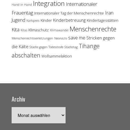
Integration
Internationaler
Hand in Hand
Frauentag
Iran
Internationaler Tag der Menschenrechte
Jugend
Kinderbetreuung
Kinder
Kindertagesstätten
Karlspreis
Menschenrechte
Kita
Klimaschutz
Kitas
Klimawandel
save me
Stricken gegen
Menschenrechtsverletzungen
Neonazis
Tihange
die Kälte
Städte gegen Todesstrafe
Städtetag
abschalten
Wollsammelaktion
Archiv
Archiv