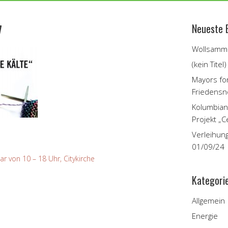
7
Neueste 
Wollsamme
(kein Titel)
Mayors fo
Friedensn
Kolumbian
Projekt „C
Verleihun
01/09/24
 von 10 – 18 Uhr, Citykirche
Kategori
Allgemein
Energie