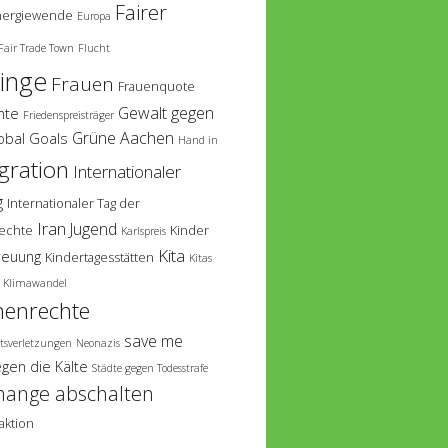
Fairer
nergiewende
Europa
Fair Trade Town
Flucht
linge
Frauen
Frauenquote
Gewalt gegen
hte
Friedenspreisträger
Grüne Aachen
obal Goals
Hand in
gration
Internationaler
g
Internationaler Tag der
Iran
Jugend
echte
Kinder
Karlspreis
Kita
reuung
Kindertagesstätten
Kitas
Klimawandel
enrechte
save me
tsverletzungen
Neonazis
egen die Kälte
Städte gegen Todesstrafe
hange abschalten
aktion