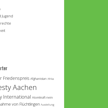
n
d Jugend
rechte
keit
rter
 Friedenspreis
Afghanistan
Afrika
sty Aachen
 International
Atomkraft nein
nahme von Flüchtlingen
Ausstellung