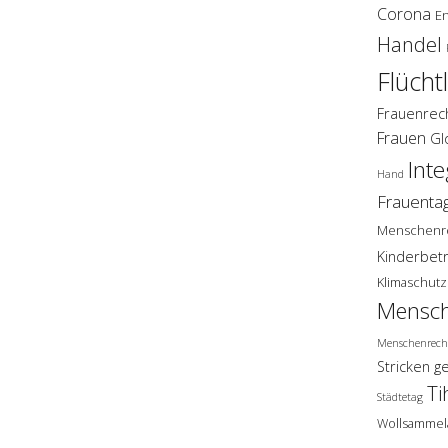
Corona
E
Handel
Flücht
Frauenrec
Frauen
Gl
Inte
Hand
Frauenta
Menschenr
Kinderbet
Klimaschutz
Mensch
Menschenrech
Stricken g
Ti
Städtetag
Wollsammel