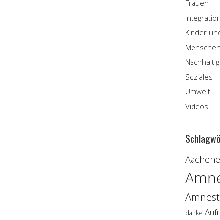
Frauen
Integratio
Kinder un
Menschen
Nachhaltig
Soziales
Umwelt
Videos
Schlagwö
Aachener
Amne
Amnesty
Auf
danke