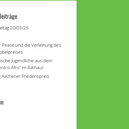
Beiträge
ltag 20/03/25
r Peace und die Verleihung des
obelpreises
ische Jugendliche aus dem
entro Afro“ im Rathaus
g Aachener Friedenspreis
en